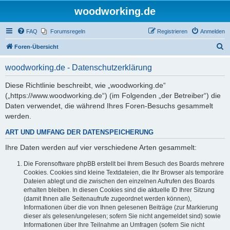
woodworking.de
FAQ
Forumsregeln
Registrieren
Anmelden
S
Foren-Übersicht
u
woodworking.de - Datenschutzerklärung
c
h
Diese Richtlinie beschreibt, wie „woodworking.de“
(„https://www.woodworking.de“) (im Folgenden „der Betreiber“) die
e
Daten verwendet, die während Ihres Foren-Besuchs gesammelt
werden.
ART UND UMFANG DER DATENSPEICHERUNG
Ihre Daten werden auf vier verschiedene Arten gesammelt:
Die Forensoftware phpBB erstellt bei Ihrem Besuch des Boards mehrere
Cookies. Cookies sind kleine Textdateien, die Ihr Browser als temporäre
Dateien ablegt und die zwischen den einzelnen Aufrufen des Boards
erhalten bleiben. In diesen Cookies sind die aktuelle ID Ihrer Sitzung
(damit Ihnen alle Seitenaufrufe zugeordnet werden können),
Informationen über die von Ihnen gelesenen Beiträge (zur Markierung
dieser als gelesen/ungelesen; sofern Sie nicht angemeldet sind) sowie
Informationen über Ihre Teilnahme an Umfragen (sofern Sie nicht