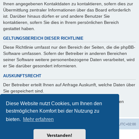
Ihnen angegebenen Kontaktdaten zu kontaktieren, sofern dies zur
Übermittlung zentraler Informationen über das Board erforderlich
ist. Darüber hinaus dürfen er und andere Benutzer Sie
kontaktieren, sofern Sie dies in Ihrem persönlichen Bereich
gestattet haben.
GELTUNGSBEREICH DIESER RICHTLINIE
Diese Richtlinie umfasst nur den Bereich der Seiten, die die phpBB-
Software umfassen. Sofern der Betreiber in anderen Bereichen
seiner Software weitere personenbezogene Daten verarbeitet, wird
er Sie darüber gesondert informieren.
AUSKUNFTSRECHT
Der Betreiber erteilt Ihnen auf Anfrage Auskunft, welche Daten über
Sie gespeichert sind.
Sie können jederzeit die Löschung bzw. Sperrung Ihrer Daten
Diese Website nutzt Cookies, um Ihnen den
verlangen. Kontaktieren Sie hierzu bitte den Betreiber.
bestmöglichen Komfort bei der Nutzung zu
bieten.
Mehr erfahren
Foren-Übersicht
Alle Zeiten sind
UTC+02:00
Verstanden!
Powered by
phpBB
® Forum Software © phpBB Limited