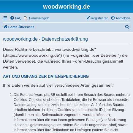
woodworking.de
FAQ
Forumsregeln
Registrieren
Anmelden
S
Foren-Übersicht
u
woodworking.de - Datenschutzerklärung
c
h
Diese Richtlinie beschreibt, wie „woodworking.de“
(„https://www.woodworking.de“) (im Folgenden „der Betreiber“) die
e
Daten verwendet, die während Ihres Foren-Besuchs gesammelt
werden.
ART UND UMFANG DER DATENSPEICHERUNG
Ihre Daten werden auf vier verschiedene Arten gesammelt:
Die Forensoftware phpBB erstellt bei Ihrem Besuch des Boards mehrere
Cookies. Cookies sind kleine Textdateien, die Ihr Browser als temporäre
Dateien ablegt und die zwischen den einzelnen Aufrufen des Boards
erhalten bleiben. In diesen Cookies sind die aktuelle ID Ihrer Sitzung
(damit Ihnen alle Seitenaufrufe zugeordnet werden können),
Informationen über die von Ihnen gelesenen Beiträge (zur Markierung
dieser als gelesen/ungelesen; sofern Sie nicht angemeldet sind) sowie
Informationen über Ihre Teilnahme an Umfragen (sofern Sie nicht