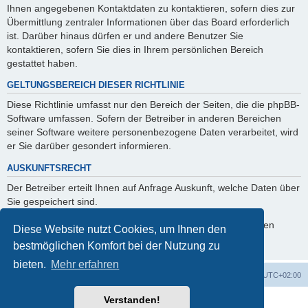
Ihnen angegebenen Kontaktdaten zu kontaktieren, sofern dies zur
Übermittlung zentraler Informationen über das Board erforderlich
ist. Darüber hinaus dürfen er und andere Benutzer Sie
kontaktieren, sofern Sie dies in Ihrem persönlichen Bereich
gestattet haben.
GELTUNGSBEREICH DIESER RICHTLINIE
Diese Richtlinie umfasst nur den Bereich der Seiten, die die phpBB-
Software umfassen. Sofern der Betreiber in anderen Bereichen
seiner Software weitere personenbezogene Daten verarbeitet, wird
er Sie darüber gesondert informieren.
AUSKUNFTSRECHT
Der Betreiber erteilt Ihnen auf Anfrage Auskunft, welche Daten über
Sie gespeichert sind.
Sie können jederzeit die Löschung bzw. Sperrung Ihrer Daten
Diese Website nutzt Cookies, um Ihnen den
verlangen. Kontaktieren Sie hierzu bitte den Betreiber.
bestmöglichen Komfort bei der Nutzung zu
bieten.
Mehr erfahren
Foren-Übersicht
Alle Zeiten sind
UTC+02:00
Verstanden!
Powered by
phpBB
® Forum Software © phpBB Limited