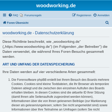
woodworking.de
FAQ
Forumsregeln
Registrieren
Anmelden
S
Foren-Übersicht
u
woodworking.de - Datenschutzerklärung
c
h
Diese Richtlinie beschreibt, wie „woodworking.de“
(„https://www.woodworking.de“) (im Folgenden „der Betreiber“) die
e
Daten verwendet, die während Ihres Foren-Besuchs gesammelt
werden.
ART UND UMFANG DER DATENSPEICHERUNG
Ihre Daten werden auf vier verschiedene Arten gesammelt:
Die Forensoftware phpBB erstellt bei Ihrem Besuch des Boards mehrere
Cookies. Cookies sind kleine Textdateien, die Ihr Browser als temporäre
Dateien ablegt und die zwischen den einzelnen Aufrufen des Boards
erhalten bleiben. In diesen Cookies sind die aktuelle ID Ihrer Sitzung
(damit Ihnen alle Seitenaufrufe zugeordnet werden können),
Informationen über die von Ihnen gelesenen Beiträge (zur Markierung
dieser als gelesen/ungelesen; sofern Sie nicht angemeldet sind) sowie
Informationen über Ihre Teilnahme an Umfragen (sofern Sie nicht