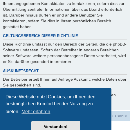
Ihnen angegebenen Kontaktdaten zu kontaktieren, sofern dies zur
Übermittlung zentraler Informationen über das Board erforderlich
ist. Darüber hinaus dürfen er und andere Benutzer Sie
kontaktieren, sofern Sie dies in Ihrem persönlichen Bereich
gestattet haben.
GELTUNGSBEREICH DIESER RICHTLINIE
Diese Richtlinie umfasst nur den Bereich der Seiten, die die phpBB-
Software umfassen. Sofern der Betreiber in anderen Bereichen
seiner Software weitere personenbezogene Daten verarbeitet, wird
er Sie darüber gesondert informieren.
AUSKUNFTSRECHT
Der Betreiber erteilt Ihnen auf Anfrage Auskunft, welche Daten über
Sie gespeichert sind.
Sie können jederzeit die Löschung bzw. Sperrung Ihrer Daten
Diese Website nutzt Cookies, um Ihnen den
verlangen. Kontaktieren Sie hierzu bitte den Betreiber.
bestmöglichen Komfort bei der Nutzung zu
bieten.
Mehr erfahren
Foren-Übersicht
Alle Zeiten sind
UTC+02:00
Verstanden!
Powered by
phpBB
® Forum Software © phpBB Limited