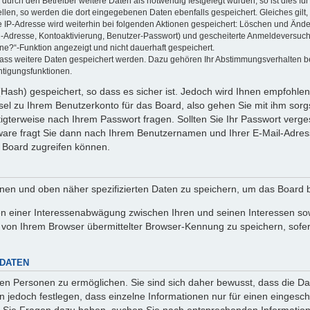
rch den Betreiber weitere Daten als notwendig festgelegt wurden, so ist dies für 
ellen, so werden die dort eingegebenen Daten ebenfalls gespeichert. Gleiches gilt
ie IP-Adresse wird weiterhin bei folgenden Aktionen gespeichert: Löschen und Änd
l-Adresse, Kontoaktivierung, Benutzer-Passwort) und gescheiterte Anmeldeversuch
ine?“-Funktion angezeigt und nicht dauerhaft gespeichert.
 dass weitere Daten gespeichert werden. Dazu gehören Ihr Abstimmungsverhalten b
htigungsfunktionen.
Hash) gespeichert, so dass es sicher ist. Jedoch wird Ihnen empfohlen,
el zu Ihrem Benutzerkonto für das Board, also gehen Sie mit ihm sorg
htigterweise nach Ihrem Passwort fragen. Sollten Sie Ihr Passwort verg
are fragt Sie dann nach Ihrem Benutzernamen und Ihrer E-Mail-Adres
 Board zugreifen können.
enen und oben näher spezifizierten Daten zu speichern, um das Board 
en einer Interessenabwägung zwischen Ihren und seinen Interessen sowi
von Ihrem Browser übermittelter Browser-Kennung zu speichern, sofer
 DATEN
n Personen zu ermöglichen. Sie sind sich daher bewusst, dass die Date
n jedoch festlegen, dass einzelne Informationen nur für einen eingeschr