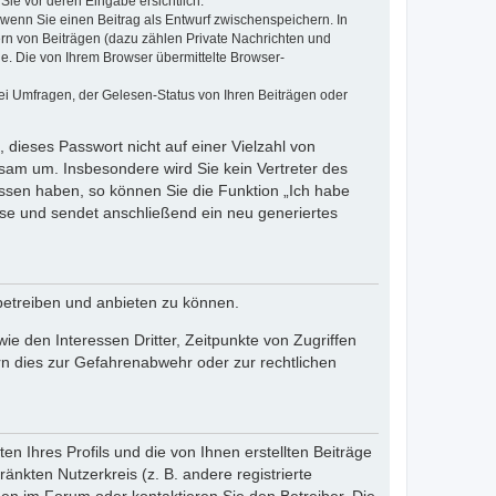
Sie vor deren Eingabe ersichtlich.
, wenn Sie einen Beitrag als Entwurf zwischenspeichern. In
ern von Beiträgen (dazu zählen Private Nachrichten und
e. Die von Ihrem Browser übermittelte Browser-
ei Umfragen, der Gelesen-Status von Ihren Beiträgen oder
 dieses Passwort nicht auf einer Vielzahl von
sam um. Insbesondere wird Sie kein Vertreter des
essen haben, so können Sie die Funktion „Ich habe
se und sendet anschließend ein neu generiertes
betreiben und anbieten zu können.
e den Interessen Dritter, Zeitpunkte von Zugriffen
n dies zur Gefahrenabwehr oder zur rechtlichen
n Ihres Profils und die von Ihnen erstellten Beiträge
änkten Nutzerkreis (z. B. andere registrierte