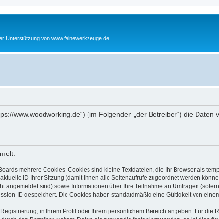
cher Unterstützung von www.feinewerkzeuge.de
https://www.woodworking.de“) (im Folgenden „der Betreiber“) die Date
melt:
Boards mehrere Cookies. Cookies sind kleine Textdateien, die Ihr Browser als tem
 aktuelle ID Ihrer Sitzung (damit Ihnen alle Seitenaufrufe zugeordnet werden könne
cht angemeldet sind) sowie Informationen über Ihre Teilnahme an Umfragen (sofern
ession-ID gespeichert. Die Cookies haben standardmäßig eine Gültigkeit von einem 
 Registrierung, in Ihrem Profil oder Ihrem persönlichem Bereich angeben. Für die