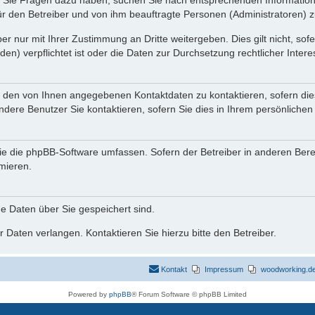
nn Sie Fragen dazu haben, suchen Sie nach entsprechenden Information
für den Betreiber und von ihm beauftragte Personen (Administratoren) z
r nur mit Ihrer Zustimmung an Dritte weitergeben. Dies gilt nicht, so
n) verpflichtet ist oder die Daten zur Durchsetzung rechtlicher Interes
r den von Ihnen angegebenen Kontaktdaten zu kontaktieren, sofern die
andere Benutzer Sie kontaktieren, sofern Sie dies in Ihrem persönlichen
, die die phpBB-Software umfassen. Sofern der Betreiber in anderen Be
rmieren.
he Daten über Sie gespeichert sind.
 Daten verlangen. Kontaktieren Sie hierzu bitte den Betreiber.
Kontakt
Impressum
woodworking.de 
Powered by
phpBB
® Forum Software © phpBB Limited
Deutsche Übersetzung durch
phpBB.de