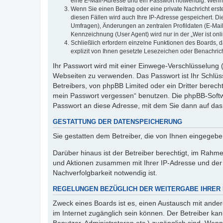
eine E-Mail-Adresse und ein Passwort notwendig. Wenn du
Wenn Sie einen Beitrag oder eine private Nachricht erst
diesen Fällen wird auch Ihre IP-Adresse gespeichert. D
Umfragen), Änderungen an zentralen Profildaten (E-Mai
Kennzeichnung (User Agent) wird nur in der „Wer ist onl
Schließlich erfordern einzelne Funktionen des Boards,
explizit von Ihnen gesetzte Lesezeichen oder Benachric
Ihr Passwort wird mit einer Einwege-Verschlüsselung (
Webseiten zu verwenden. Das Passwort ist Ihr Schlüss
Betreibers, von phpBB Limited oder ein Dritter berec
mein Passwort vergessen“ benutzen. Die phpBB-Softw
Passwort an diese Adresse, mit dem Sie dann auf das
GESTATTUNG DER DATENSPEICHERUNG
Sie gestatten dem Betreiber, die von Ihnen eingegeb
Darüber hinaus ist der Betreiber berechtigt, im Rahm
und Aktionen zusammen mit Ihrer IP-Adresse und der 
Nachverfolgbarkeit notwendig ist.
REGELUNGEN BEZÜGLICH DER WEITERGABE IHRER
Zweck eines Boards ist es, einen Austausch mit andere
im Internet zugänglich sein können. Der Betreiber kan