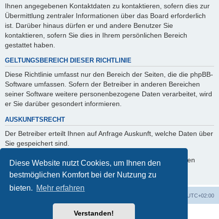
Ihnen angegebenen Kontaktdaten zu kontaktieren, sofern dies zur
Übermittlung zentraler Informationen über das Board erforderlich
ist. Darüber hinaus dürfen er und andere Benutzer Sie
kontaktieren, sofern Sie dies in Ihrem persönlichen Bereich
gestattet haben.
GELTUNGSBEREICH DIESER RICHTLINIE
Diese Richtlinie umfasst nur den Bereich der Seiten, die die phpBB-
Software umfassen. Sofern der Betreiber in anderen Bereichen
seiner Software weitere personenbezogene Daten verarbeitet, wird
er Sie darüber gesondert informieren.
AUSKUNFTSRECHT
Der Betreiber erteilt Ihnen auf Anfrage Auskunft, welche Daten über
Sie gespeichert sind.
Sie können jederzeit die Löschung bzw. Sperrung Ihrer Daten
Diese Website nutzt Cookies, um Ihnen den
verlangen. Kontaktieren Sie hierzu bitte den Betreiber.
bestmöglichen Komfort bei der Nutzung zu
bieten.
Mehr erfahren
Foren-Übersicht
Alle Zeiten sind
UTC+02:00
Verstanden!
Powered by
phpBB
® Forum Software © phpBB Limited