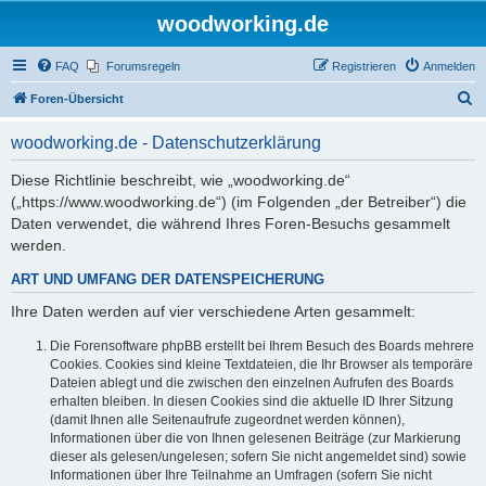
woodworking.de
FAQ
Forumsregeln
Registrieren
Anmelden
S
Foren-Übersicht
u
woodworking.de - Datenschutzerklärung
c
h
Diese Richtlinie beschreibt, wie „woodworking.de“
(„https://www.woodworking.de“) (im Folgenden „der Betreiber“) die
e
Daten verwendet, die während Ihres Foren-Besuchs gesammelt
werden.
ART UND UMFANG DER DATENSPEICHERUNG
Ihre Daten werden auf vier verschiedene Arten gesammelt:
Die Forensoftware phpBB erstellt bei Ihrem Besuch des Boards mehrere
Cookies. Cookies sind kleine Textdateien, die Ihr Browser als temporäre
Dateien ablegt und die zwischen den einzelnen Aufrufen des Boards
erhalten bleiben. In diesen Cookies sind die aktuelle ID Ihrer Sitzung
(damit Ihnen alle Seitenaufrufe zugeordnet werden können),
Informationen über die von Ihnen gelesenen Beiträge (zur Markierung
dieser als gelesen/ungelesen; sofern Sie nicht angemeldet sind) sowie
Informationen über Ihre Teilnahme an Umfragen (sofern Sie nicht