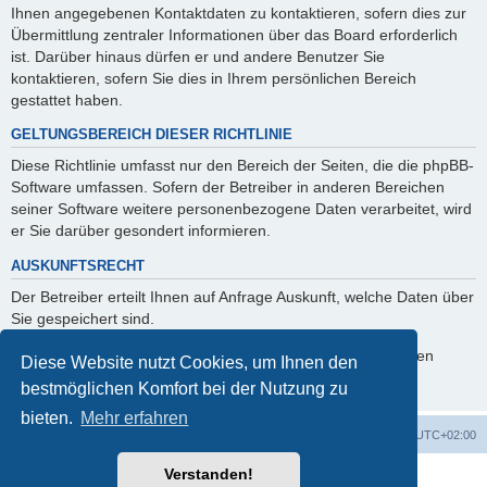
Ihnen angegebenen Kontaktdaten zu kontaktieren, sofern dies zur
Übermittlung zentraler Informationen über das Board erforderlich
ist. Darüber hinaus dürfen er und andere Benutzer Sie
kontaktieren, sofern Sie dies in Ihrem persönlichen Bereich
gestattet haben.
GELTUNGSBEREICH DIESER RICHTLINIE
Diese Richtlinie umfasst nur den Bereich der Seiten, die die phpBB-
Software umfassen. Sofern der Betreiber in anderen Bereichen
seiner Software weitere personenbezogene Daten verarbeitet, wird
er Sie darüber gesondert informieren.
AUSKUNFTSRECHT
Der Betreiber erteilt Ihnen auf Anfrage Auskunft, welche Daten über
Sie gespeichert sind.
Sie können jederzeit die Löschung bzw. Sperrung Ihrer Daten
Diese Website nutzt Cookies, um Ihnen den
verlangen. Kontaktieren Sie hierzu bitte den Betreiber.
bestmöglichen Komfort bei der Nutzung zu
bieten.
Mehr erfahren
Foren-Übersicht
Alle Zeiten sind
UTC+02:00
Verstanden!
Powered by
phpBB
® Forum Software © phpBB Limited