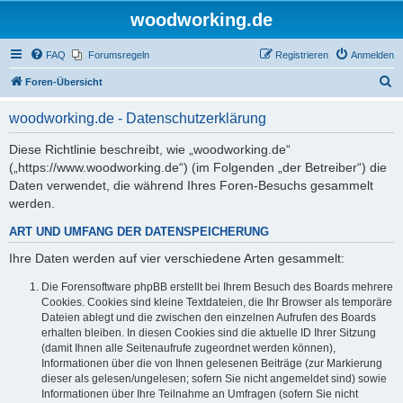
woodworking.de
FAQ
Forumsregeln
Registrieren
Anmelden
S
Foren-Übersicht
u
woodworking.de - Datenschutzerklärung
c
h
Diese Richtlinie beschreibt, wie „woodworking.de“
(„https://www.woodworking.de“) (im Folgenden „der Betreiber“) die
e
Daten verwendet, die während Ihres Foren-Besuchs gesammelt
werden.
ART UND UMFANG DER DATENSPEICHERUNG
Ihre Daten werden auf vier verschiedene Arten gesammelt:
Die Forensoftware phpBB erstellt bei Ihrem Besuch des Boards mehrere
Cookies. Cookies sind kleine Textdateien, die Ihr Browser als temporäre
Dateien ablegt und die zwischen den einzelnen Aufrufen des Boards
erhalten bleiben. In diesen Cookies sind die aktuelle ID Ihrer Sitzung
(damit Ihnen alle Seitenaufrufe zugeordnet werden können),
Informationen über die von Ihnen gelesenen Beiträge (zur Markierung
dieser als gelesen/ungelesen; sofern Sie nicht angemeldet sind) sowie
Informationen über Ihre Teilnahme an Umfragen (sofern Sie nicht