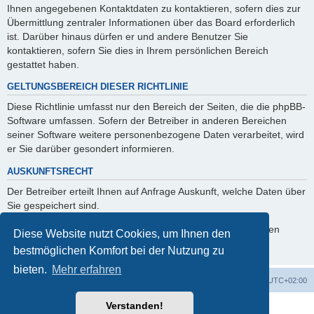
Ihnen angegebenen Kontaktdaten zu kontaktieren, sofern dies zur
Übermittlung zentraler Informationen über das Board erforderlich
ist. Darüber hinaus dürfen er und andere Benutzer Sie
kontaktieren, sofern Sie dies in Ihrem persönlichen Bereich
gestattet haben.
GELTUNGSBEREICH DIESER RICHTLINIE
Diese Richtlinie umfasst nur den Bereich der Seiten, die die phpBB-
Software umfassen. Sofern der Betreiber in anderen Bereichen
seiner Software weitere personenbezogene Daten verarbeitet, wird
er Sie darüber gesondert informieren.
AUSKUNFTSRECHT
Der Betreiber erteilt Ihnen auf Anfrage Auskunft, welche Daten über
Sie gespeichert sind.
Sie können jederzeit die Löschung bzw. Sperrung Ihrer Daten
Diese Website nutzt Cookies, um Ihnen den
verlangen. Kontaktieren Sie hierzu bitte den Betreiber.
bestmöglichen Komfort bei der Nutzung zu
bieten.
Mehr erfahren
Foren-Übersicht
Alle Zeiten sind
UTC+02:00
Verstanden!
Powered by
phpBB
® Forum Software © phpBB Limited