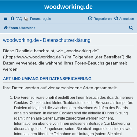
woodworking.de
FAQ
Forumsregeln
Registrieren
Anmelden
S
Foren-Übersicht
u
woodworking.de - Datenschutzerklärung
c
h
Diese Richtlinie beschreibt, wie „woodworking.de“
(„https://www.woodworking.de“) (im Folgenden „der Betreiber“) die
e
Daten verwendet, die während Ihres Foren-Besuchs gesammelt
werden.
ART UND UMFANG DER DATENSPEICHERUNG
Ihre Daten werden auf vier verschiedene Arten gesammelt:
Die Forensoftware phpBB erstellt bei Ihrem Besuch des Boards mehrere
Cookies. Cookies sind kleine Textdateien, die Ihr Browser als temporäre
Dateien ablegt und die zwischen den einzelnen Aufrufen des Boards
erhalten bleiben. In diesen Cookies sind die aktuelle ID Ihrer Sitzung
(damit Ihnen alle Seitenaufrufe zugeordnet werden können),
Informationen über die von Ihnen gelesenen Beiträge (zur Markierung
dieser als gelesen/ungelesen; sofern Sie nicht angemeldet sind) sowie
Informationen über Ihre Teilnahme an Umfragen (sofern Sie nicht