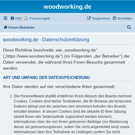
woodworking.de
FAQ
Forumsregeln
Registrieren
Anmelden
S
Foren-Übersicht
u
woodworking.de - Datenschutzerklärung
c
h
Diese Richtlinie beschreibt, wie „woodworking.de“
(„https://www.woodworking.de“) (im Folgenden „der Betreiber“) die
e
Daten verwendet, die während Ihres Foren-Besuchs gesammelt
werden.
ART UND UMFANG DER DATENSPEICHERUNG
Ihre Daten werden auf vier verschiedene Arten gesammelt:
Die Forensoftware phpBB erstellt bei Ihrem Besuch des Boards mehrere
Cookies. Cookies sind kleine Textdateien, die Ihr Browser als temporäre
Dateien ablegt und die zwischen den einzelnen Aufrufen des Boards
erhalten bleiben. In diesen Cookies sind die aktuelle ID Ihrer Sitzung
(damit Ihnen alle Seitenaufrufe zugeordnet werden können),
Informationen über die von Ihnen gelesenen Beiträge (zur Markierung
dieser als gelesen/ungelesen; sofern Sie nicht angemeldet sind) sowie
Informationen über Ihre Teilnahme an Umfragen (sofern Sie nicht