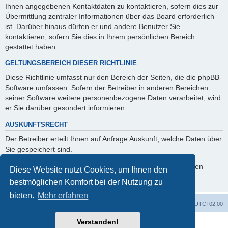
Ihnen angegebenen Kontaktdaten zu kontaktieren, sofern dies zur
Übermittlung zentraler Informationen über das Board erforderlich
ist. Darüber hinaus dürfen er und andere Benutzer Sie
kontaktieren, sofern Sie dies in Ihrem persönlichen Bereich
gestattet haben.
GELTUNGSBEREICH DIESER RICHTLINIE
Diese Richtlinie umfasst nur den Bereich der Seiten, die die phpBB-
Software umfassen. Sofern der Betreiber in anderen Bereichen
seiner Software weitere personenbezogene Daten verarbeitet, wird
er Sie darüber gesondert informieren.
AUSKUNFTSRECHT
Der Betreiber erteilt Ihnen auf Anfrage Auskunft, welche Daten über
Sie gespeichert sind.
Sie können jederzeit die Löschung bzw. Sperrung Ihrer Daten
Diese Website nutzt Cookies, um Ihnen den
verlangen. Kontaktieren Sie hierzu bitte den Betreiber.
bestmöglichen Komfort bei der Nutzung zu
bieten.
Mehr erfahren
Foren-Übersicht
Alle Zeiten sind
UTC+02:00
Verstanden!
Powered by
phpBB
® Forum Software © phpBB Limited