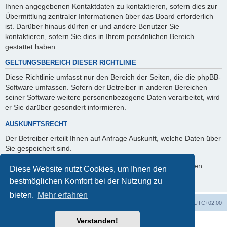
Ihnen angegebenen Kontaktdaten zu kontaktieren, sofern dies zur
Übermittlung zentraler Informationen über das Board erforderlich
ist. Darüber hinaus dürfen er und andere Benutzer Sie
kontaktieren, sofern Sie dies in Ihrem persönlichen Bereich
gestattet haben.
GELTUNGSBEREICH DIESER RICHTLINIE
Diese Richtlinie umfasst nur den Bereich der Seiten, die die phpBB-
Software umfassen. Sofern der Betreiber in anderen Bereichen
seiner Software weitere personenbezogene Daten verarbeitet, wird
er Sie darüber gesondert informieren.
AUSKUNFTSRECHT
Der Betreiber erteilt Ihnen auf Anfrage Auskunft, welche Daten über
Sie gespeichert sind.
Sie können jederzeit die Löschung bzw. Sperrung Ihrer Daten
Diese Website nutzt Cookies, um Ihnen den
verlangen. Kontaktieren Sie hierzu bitte den Betreiber.
bestmöglichen Komfort bei der Nutzung zu
bieten.
Mehr erfahren
Foren-Übersicht
Alle Zeiten sind
UTC+02:00
Verstanden!
Powered by
phpBB
® Forum Software © phpBB Limited