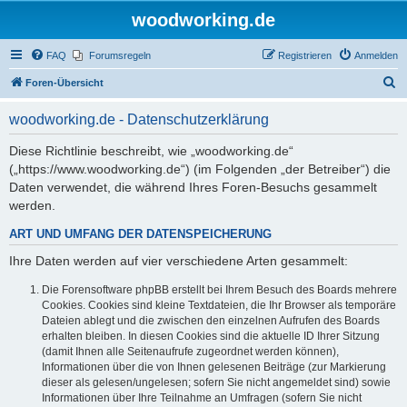
woodworking.de
FAQ
Forumsregeln
Registrieren
Anmelden
S
Foren-Übersicht
u
woodworking.de - Datenschutzerklärung
c
h
Diese Richtlinie beschreibt, wie „woodworking.de“
(„https://www.woodworking.de“) (im Folgenden „der Betreiber“) die
e
Daten verwendet, die während Ihres Foren-Besuchs gesammelt
werden.
ART UND UMFANG DER DATENSPEICHERUNG
Ihre Daten werden auf vier verschiedene Arten gesammelt:
Die Forensoftware phpBB erstellt bei Ihrem Besuch des Boards mehrere
Cookies. Cookies sind kleine Textdateien, die Ihr Browser als temporäre
Dateien ablegt und die zwischen den einzelnen Aufrufen des Boards
erhalten bleiben. In diesen Cookies sind die aktuelle ID Ihrer Sitzung
(damit Ihnen alle Seitenaufrufe zugeordnet werden können),
Informationen über die von Ihnen gelesenen Beiträge (zur Markierung
dieser als gelesen/ungelesen; sofern Sie nicht angemeldet sind) sowie
Informationen über Ihre Teilnahme an Umfragen (sofern Sie nicht