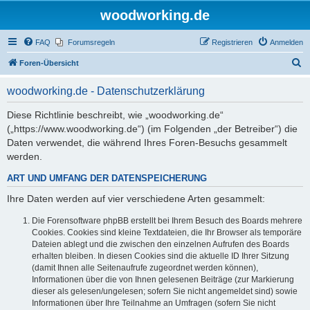
woodworking.de
FAQ
Forumsregeln
Registrieren
Anmelden
S
Foren-Übersicht
u
woodworking.de - Datenschutzerklärung
c
h
Diese Richtlinie beschreibt, wie „woodworking.de“
(„https://www.woodworking.de“) (im Folgenden „der Betreiber“) die
e
Daten verwendet, die während Ihres Foren-Besuchs gesammelt
werden.
ART UND UMFANG DER DATENSPEICHERUNG
Ihre Daten werden auf vier verschiedene Arten gesammelt:
Die Forensoftware phpBB erstellt bei Ihrem Besuch des Boards mehrere
Cookies. Cookies sind kleine Textdateien, die Ihr Browser als temporäre
Dateien ablegt und die zwischen den einzelnen Aufrufen des Boards
erhalten bleiben. In diesen Cookies sind die aktuelle ID Ihrer Sitzung
(damit Ihnen alle Seitenaufrufe zugeordnet werden können),
Informationen über die von Ihnen gelesenen Beiträge (zur Markierung
dieser als gelesen/ungelesen; sofern Sie nicht angemeldet sind) sowie
Informationen über Ihre Teilnahme an Umfragen (sofern Sie nicht