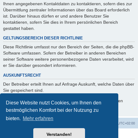
Ihnen angegebenen Kontaktdaten zu kontaktieren, sofern dies zur
Übermittlung zentraler Informationen über das Board erforderlich
ist. Darüber hinaus dürfen er und andere Benutzer Sie
kontaktieren, sofern Sie dies in Ihrem persönlichen Bereich
gestattet haben.
GELTUNGSBEREICH DIESER RICHTLINIE
Diese Richtlinie umfasst nur den Bereich der Seiten, die die phpBB-
Software umfassen. Sofern der Betreiber in anderen Bereichen
seiner Software weitere personenbezogene Daten verarbeitet, wird
er Sie darüber gesondert informieren.
AUSKUNFTSRECHT
Der Betreiber erteilt Ihnen auf Anfrage Auskunft, welche Daten über
Sie gespeichert sind.
Sie können jederzeit die Löschung bzw. Sperrung Ihrer Daten
Diese Website nutzt Cookies, um Ihnen den
verlangen. Kontaktieren Sie hierzu bitte den Betreiber.
bestmöglichen Komfort bei der Nutzung zu
bieten.
Mehr erfahren
Foren-Übersicht
Alle Zeiten sind
UTC+02:00
Verstanden!
Powered by
phpBB
® Forum Software © phpBB Limited