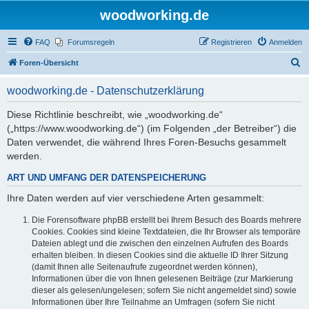
woodworking.de
FAQ
Forumsregeln
Registrieren
Anmelden
S
Foren-Übersicht
u
woodworking.de - Datenschutzerklärung
c
h
Diese Richtlinie beschreibt, wie „woodworking.de“
(„https://www.woodworking.de“) (im Folgenden „der Betreiber“) die
e
Daten verwendet, die während Ihres Foren-Besuchs gesammelt
werden.
ART UND UMFANG DER DATENSPEICHERUNG
Ihre Daten werden auf vier verschiedene Arten gesammelt:
Die Forensoftware phpBB erstellt bei Ihrem Besuch des Boards mehrere
Cookies. Cookies sind kleine Textdateien, die Ihr Browser als temporäre
Dateien ablegt und die zwischen den einzelnen Aufrufen des Boards
erhalten bleiben. In diesen Cookies sind die aktuelle ID Ihrer Sitzung
(damit Ihnen alle Seitenaufrufe zugeordnet werden können),
Informationen über die von Ihnen gelesenen Beiträge (zur Markierung
dieser als gelesen/ungelesen; sofern Sie nicht angemeldet sind) sowie
Informationen über Ihre Teilnahme an Umfragen (sofern Sie nicht