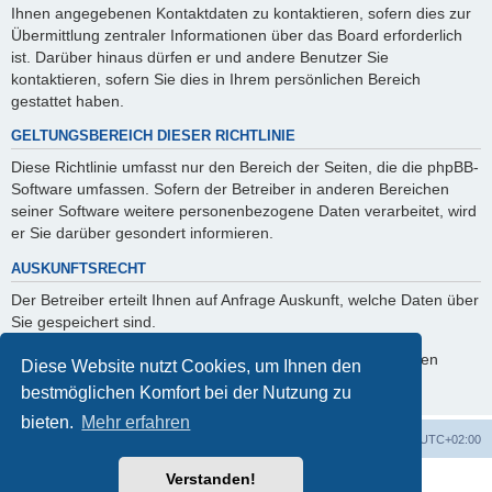
Ihnen angegebenen Kontaktdaten zu kontaktieren, sofern dies zur
Übermittlung zentraler Informationen über das Board erforderlich
ist. Darüber hinaus dürfen er und andere Benutzer Sie
kontaktieren, sofern Sie dies in Ihrem persönlichen Bereich
gestattet haben.
GELTUNGSBEREICH DIESER RICHTLINIE
Diese Richtlinie umfasst nur den Bereich der Seiten, die die phpBB-
Software umfassen. Sofern der Betreiber in anderen Bereichen
seiner Software weitere personenbezogene Daten verarbeitet, wird
er Sie darüber gesondert informieren.
AUSKUNFTSRECHT
Der Betreiber erteilt Ihnen auf Anfrage Auskunft, welche Daten über
Sie gespeichert sind.
Sie können jederzeit die Löschung bzw. Sperrung Ihrer Daten
Diese Website nutzt Cookies, um Ihnen den
verlangen. Kontaktieren Sie hierzu bitte den Betreiber.
bestmöglichen Komfort bei der Nutzung zu
bieten.
Mehr erfahren
Foren-Übersicht
Alle Zeiten sind
UTC+02:00
Verstanden!
Powered by
phpBB
® Forum Software © phpBB Limited