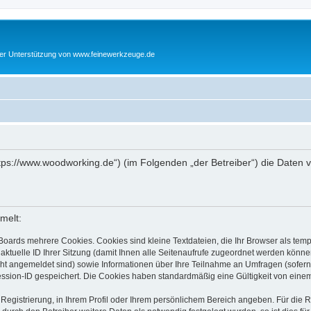
cher Unterstützung von www.feinewerkzeuge.de
https://www.woodworking.de“) (im Folgenden „der Betreiber“) die Date
melt:
Boards mehrere Cookies. Cookies sind kleine Textdateien, die Ihr Browser als tem
 aktuelle ID Ihrer Sitzung (damit Ihnen alle Seitenaufrufe zugeordnet werden könne
cht angemeldet sind) sowie Informationen über Ihre Teilnahme an Umfragen (sofern
ession-ID gespeichert. Die Cookies haben standardmäßig eine Gültigkeit von einem 
 Registrierung, in Ihrem Profil oder Ihrem persönlichem Bereich angeben. Für die