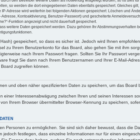
rch den Betreiber weitere Daten als notwendig festgelegt wurden, so ist dies für 
ellen, so werden die dort eingegebenen Daten ebenfalls gespeichert. Gleiches gilt
ie IP-Adresse wird weiterhin bei folgenden Aktionen gespeichert: Löschen und Änd
l-Adresse, Kontoaktivierung, Benutzer-Passwort) und gescheiterte Anmeldeversuch
ine?“-Funktion angezeigt und nicht dauerhaft gespeichert.
 dass weitere Daten gespeichert werden. Dazu gehören Ihr Abstimmungsverhalten b
htigungsfunktionen.
Hash) gespeichert, so dass es sicher ist. Jedoch wird Ihnen empfohlen,
el zu Ihrem Benutzerkonto für das Board, also gehen Sie mit ihm sorg
htigterweise nach Ihrem Passwort fragen. Sollten Sie Ihr Passwort verg
are fragt Sie dann nach Ihrem Benutzernamen und Ihrer E-Mail-Adres
 Board zugreifen können.
enen und oben näher spezifizierten Daten zu speichern, um das Board 
en einer Interessenabwägung zwischen Ihren und seinen Interessen sowi
von Ihrem Browser übermittelter Browser-Kennung zu speichern, sofer
 DATEN
n Personen zu ermöglichen. Sie sind sich daher bewusst, dass die Date
n jedoch festlegen, dass einzelne Informationen nur für einen eingeschr