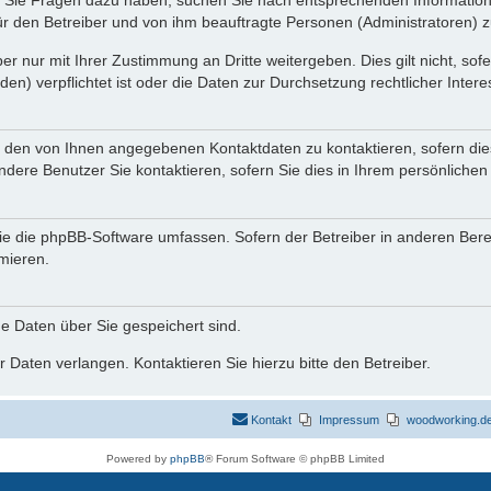
nn Sie Fragen dazu haben, suchen Sie nach entsprechenden Information
für den Betreiber und von ihm beauftragte Personen (Administratoren) z
r nur mit Ihrer Zustimmung an Dritte weitergeben. Dies gilt nicht, so
n) verpflichtet ist oder die Daten zur Durchsetzung rechtlicher Interes
r den von Ihnen angegebenen Kontaktdaten zu kontaktieren, sofern die
andere Benutzer Sie kontaktieren, sofern Sie dies in Ihrem persönlichen
, die die phpBB-Software umfassen. Sofern der Betreiber in anderen Be
rmieren.
he Daten über Sie gespeichert sind.
 Daten verlangen. Kontaktieren Sie hierzu bitte den Betreiber.
Kontakt
Impressum
woodworking.de 
Powered by
phpBB
® Forum Software © phpBB Limited
Deutsche Übersetzung durch
phpBB.de