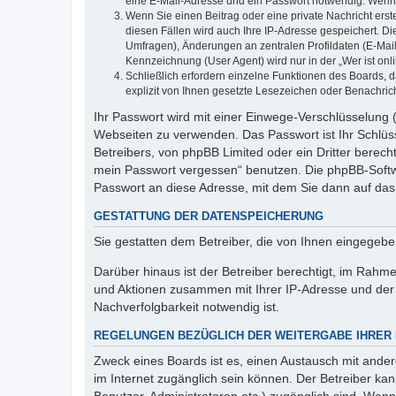
eine E-Mail-Adresse und ein Passwort notwendig. Wenn du
Wenn Sie einen Beitrag oder eine private Nachricht erst
diesen Fällen wird auch Ihre IP-Adresse gespeichert. D
Umfragen), Änderungen an zentralen Profildaten (E-Mai
Kennzeichnung (User Agent) wird nur in der „Wer ist onl
Schließlich erfordern einzelne Funktionen des Boards,
explizit von Ihnen gesetzte Lesezeichen oder Benachric
Ihr Passwort wird mit einer Einwege-Verschlüsselung (
Webseiten zu verwenden. Das Passwort ist Ihr Schlüss
Betreibers, von phpBB Limited oder ein Dritter berec
mein Passwort vergessen“ benutzen. Die phpBB-Softw
Passwort an diese Adresse, mit dem Sie dann auf das
GESTATTUNG DER DATENSPEICHERUNG
Sie gestatten dem Betreiber, die von Ihnen eingegeb
Darüber hinaus ist der Betreiber berechtigt, im Rahm
und Aktionen zusammen mit Ihrer IP-Adresse und der 
Nachverfolgbarkeit notwendig ist.
REGELUNGEN BEZÜGLICH DER WEITERGABE IHRER
Zweck eines Boards ist es, einen Austausch mit andere
im Internet zugänglich sein können. Der Betreiber kan