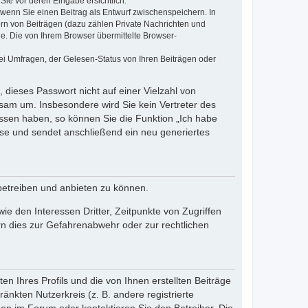
Sie vor deren Eingabe ersichtlich.
, wenn Sie einen Beitrag als Entwurf zwischenspeichern. In
ern von Beiträgen (dazu zählen Private Nachrichten und
e. Die von Ihrem Browser übermittelte Browser-
ei Umfragen, der Gelesen-Status von Ihren Beiträgen oder
 dieses Passwort nicht auf einer Vielzahl von
sam um. Insbesondere wird Sie kein Vertreter des
essen haben, so können Sie die Funktion „Ich habe
se und sendet anschließend ein neu generiertes
betreiben und anbieten zu können.
e den Interessen Dritter, Zeitpunkte von Zugriffen
n dies zur Gefahrenabwehr oder zur rechtlichen
n Ihres Profils und die von Ihnen erstellten Beiträge
änkten Nutzerkreis (z. B. andere registrierte