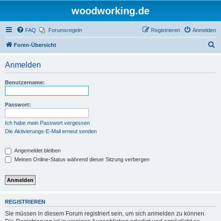
woodworking.de
FAQ
Forumsregeln
Registrieren
Anmelden
S
Foren-Übersicht
u
Anmelden
c
h
Benutzername:
e
Passwort:
Ich habe mein Passwort vergessen
Die Aktivierungs-E-Mail erneut senden
Angemeldet bleiben
Meinen Online-Status während dieser Sitzung verbergen
REGISTRIEREN
Sie müssen in diesem Forum registriert sein, um sich anmelden zu können.