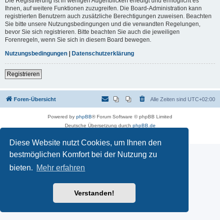
Die Registrierung ist in wenigen Augenblicken erledigt und ermöglicht es
Ihnen, auf weitere Funktionen zuzugreifen. Die Board-Administration kann
registrierten Benutzern auch zusätzliche Berechtigungen zuweisen. Beachten
Sie bitte unsere Nutzungsbedingungen und die verwandten Regelungen,
bevor Sie sich registrieren. Bitte beachten Sie auch die jeweiligen
Forenregeln, wenn Sie sich in diesem Board bewegen.
Nutzungsbedingungen
|
Datenschutzerklärung
Registrieren
Foren-Übersicht
Alle Zeiten sind
UTC+02:00
Powered by
phpBB
® Forum Software © phpBB Limited
Deutsche Übersetzung durch
phpBB.de
Datenschutz
|
Nutzungsbedingungen
Diese Website nutzt Cookies, um Ihnen den
bestmöglichen Komfort bei der Nutzung zu
bieten.
Mehr erfahren
Verstanden!