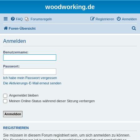
woodworking.de
FAQ
Forumsregeln
Registrieren
Anmelden
S
Foren-Übersicht
u
Anmelden
c
h
Benutzername:
e
Passwort:
Ich habe mein Passwort vergessen
Die Aktivierungs-E-Mail erneut senden
Angemeldet bleiben
Meinen Online-Status während dieser Sitzung verbergen
REGISTRIEREN
Sie müssen in diesem Forum registriert sein, um sich anmelden zu können.