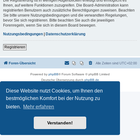
Die Registrierung ist in wenigen Augenblicken erledigt und ermöglicht es
Ihnen, auf weitere Funktionen zuzugreifen. Die Board-Administration kann
registrierten Benutzern auch zusätzliche Berechtigungen zuweisen. Beachten
Sie bitte unsere Nutzungsbedingungen und die verwandten Regelungen,
bevor Sie sich registrieren. Bitte beachten Sie auch die jeweiligen
Forenregeln, wenn Sie sich in diesem Board bewegen.
Nutzungsbedingungen
|
Datenschutzerklärung
Registrieren
Foren-Übersicht
Alle Zeiten sind
UTC+02:00
Powered by
phpBB
® Forum Software © phpBB Limited
Deutsche Übersetzung durch
phpBB.de
Datenschutz
|
Nutzungsbedingungen
Diese Website nutzt Cookies, um Ihnen den
bestmöglichen Komfort bei der Nutzung zu
bieten.
Mehr erfahren
Verstanden!