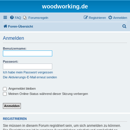
woodworking.de
FAQ
Forumsregeln
Registrieren
Anmelden
S
Foren-Übersicht
u
Anmelden
c
h
Benutzername:
e
Passwort:
Ich habe mein Passwort vergessen
Die Aktivierungs-E-Mail erneut senden
Angemeldet bleiben
Meinen Online-Status während dieser Sitzung verbergen
REGISTRIEREN
Sie müssen in diesem Forum registriert sein, um sich anmelden zu können.