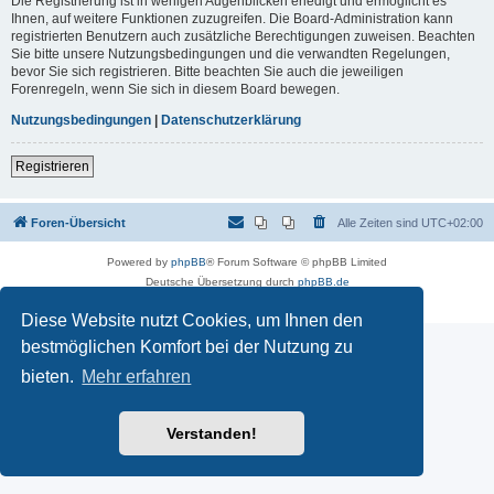
Die Registrierung ist in wenigen Augenblicken erledigt und ermöglicht es
Ihnen, auf weitere Funktionen zuzugreifen. Die Board-Administration kann
registrierten Benutzern auch zusätzliche Berechtigungen zuweisen. Beachten
Sie bitte unsere Nutzungsbedingungen und die verwandten Regelungen,
bevor Sie sich registrieren. Bitte beachten Sie auch die jeweiligen
Forenregeln, wenn Sie sich in diesem Board bewegen.
Nutzungsbedingungen
|
Datenschutzerklärung
Registrieren
Foren-Übersicht
Alle Zeiten sind
UTC+02:00
Powered by
phpBB
® Forum Software © phpBB Limited
Deutsche Übersetzung durch
phpBB.de
Datenschutz
|
Nutzungsbedingungen
Diese Website nutzt Cookies, um Ihnen den
bestmöglichen Komfort bei der Nutzung zu
bieten.
Mehr erfahren
Verstanden!