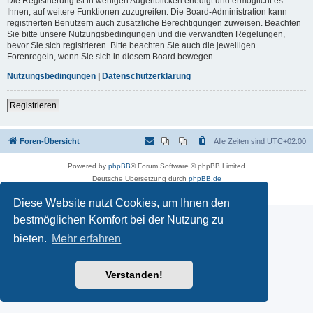
Die Registrierung ist in wenigen Augenblicken erledigt und ermöglicht es
Ihnen, auf weitere Funktionen zuzugreifen. Die Board-Administration kann
registrierten Benutzern auch zusätzliche Berechtigungen zuweisen. Beachten
Sie bitte unsere Nutzungsbedingungen und die verwandten Regelungen,
bevor Sie sich registrieren. Bitte beachten Sie auch die jeweiligen
Forenregeln, wenn Sie sich in diesem Board bewegen.
Nutzungsbedingungen
|
Datenschutzerklärung
Registrieren
Foren-Übersicht
Alle Zeiten sind
UTC+02:00
Powered by
phpBB
® Forum Software © phpBB Limited
Deutsche Übersetzung durch
phpBB.de
Datenschutz
|
Nutzungsbedingungen
Diese Website nutzt Cookies, um Ihnen den
bestmöglichen Komfort bei der Nutzung zu
bieten.
Mehr erfahren
Verstanden!