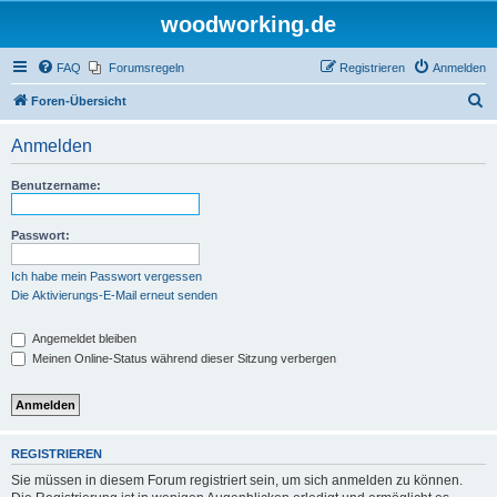
woodworking.de
FAQ
Forumsregeln
Registrieren
Anmelden
S
Foren-Übersicht
u
Anmelden
c
h
Benutzername:
e
Passwort:
Ich habe mein Passwort vergessen
Die Aktivierungs-E-Mail erneut senden
Angemeldet bleiben
Meinen Online-Status während dieser Sitzung verbergen
REGISTRIEREN
Sie müssen in diesem Forum registriert sein, um sich anmelden zu können.