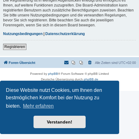
Die Registrierung ist in wenigen Augenblicken erledigt und ermöglicht es
Ihnen, auf weitere Funktionen zuzugreifen. Die Board-Administration kann
registrierten Benutzern auch zusätzliche Berechtigungen zuweisen. Beachten
Sie bitte unsere Nutzungsbedingungen und die verwandten Regelungen,
bevor Sie sich registrieren. Bitte beachten Sie auch die jeweiligen
Forenregeln, wenn Sie sich in diesem Board bewegen.
Nutzungsbedingungen
|
Datenschutzerklärung
Registrieren
Foren-Übersicht
Alle Zeiten sind
UTC+02:00
Powered by
phpBB
® Forum Software © phpBB Limited
Deutsche Übersetzung durch
phpBB.de
Datenschutz
|
Nutzungsbedingungen
Diese Website nutzt Cookies, um Ihnen den
bestmöglichen Komfort bei der Nutzung zu
bieten.
Mehr erfahren
Verstanden!