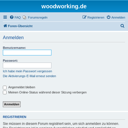
woodworking.de
FAQ
Forumsregeln
Registrieren
Anmelden
S
Foren-Übersicht
u
Anmelden
c
h
Benutzername:
e
Passwort:
Ich habe mein Passwort vergessen
Die Aktivierungs-E-Mail erneut senden
Angemeldet bleiben
Meinen Online-Status während dieser Sitzung verbergen
REGISTRIEREN
Sie müssen in diesem Forum registriert sein, um sich anmelden zu können.