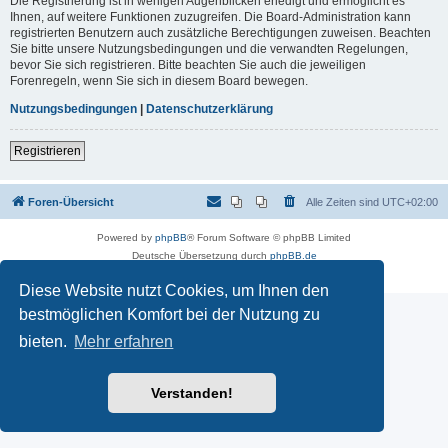
Die Registrierung ist in wenigen Augenblicken erledigt und ermöglicht es
Ihnen, auf weitere Funktionen zuzugreifen. Die Board-Administration kann
registrierten Benutzern auch zusätzliche Berechtigungen zuweisen. Beachten
Sie bitte unsere Nutzungsbedingungen und die verwandten Regelungen,
bevor Sie sich registrieren. Bitte beachten Sie auch die jeweiligen
Forenregeln, wenn Sie sich in diesem Board bewegen.
Nutzungsbedingungen
|
Datenschutzerklärung
Registrieren
Foren-Übersicht
Alle Zeiten sind
UTC+02:00
Powered by
phpBB
® Forum Software © phpBB Limited
Deutsche Übersetzung durch
phpBB.de
Datenschutz
|
Nutzungsbedingungen
Diese Website nutzt Cookies, um Ihnen den
bestmöglichen Komfort bei der Nutzung zu
bieten.
Mehr erfahren
Verstanden!