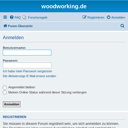
woodworking.de
FAQ
Forumsregeln
Registrieren
Anmelden
S
Foren-Übersicht
u
Anmelden
c
h
Benutzername:
e
Passwort:
Ich habe mein Passwort vergessen
Die Aktivierungs-E-Mail erneut senden
Angemeldet bleiben
Meinen Online-Status während dieser Sitzung verbergen
REGISTRIEREN
Sie müssen in diesem Forum registriert sein, um sich anmelden zu können.