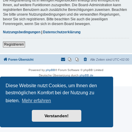
Die Registrierung ist in wenigen Augenblicken erledigt und ermöglicht es
Ihnen, auf weitere Funktionen zuzugreifen. Die Board-Administration kann
registrierten Benutzern auch zusätzliche Berechtigungen zuweisen. Beachten
Sie bitte unsere Nutzungsbedingungen und die verwandten Regelungen,
bevor Sie sich registrieren. Bitte beachten Sie auch die jeweiligen
Forenregeln, wenn Sie sich in diesem Board bewegen.
Nutzungsbedingungen
|
Datenschutzerklärung
Registrieren
Foren-Übersicht
Alle Zeiten sind
UTC+02:00
Powered by
phpBB
® Forum Software © phpBB Limited
Deutsche Übersetzung durch
phpBB.de
Datenschutz
|
Nutzungsbedingungen
Diese Website nutzt Cookies, um Ihnen den
bestmöglichen Komfort bei der Nutzung zu
bieten.
Mehr erfahren
Verstanden!