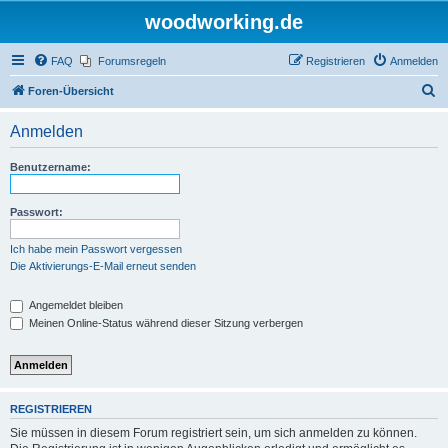
woodworking.de
FAQ
Forumsregeln
Registrieren
Anmelden
S
Foren-Übersicht
u
Anmelden
c
h
Benutzername:
e
Passwort:
Ich habe mein Passwort vergessen
Die Aktivierungs-E-Mail erneut senden
Angemeldet bleiben
Meinen Online-Status während dieser Sitzung verbergen
REGISTRIEREN
Sie müssen in diesem Forum registriert sein, um sich anmelden zu können.