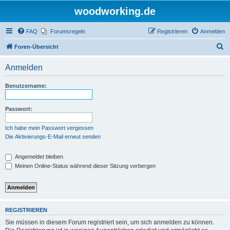
woodworking.de
FAQ
Forumsregeln
Registrieren
Anmelden
S
Foren-Übersicht
u
Anmelden
c
h
Benutzername:
e
Passwort:
Ich habe mein Passwort vergessen
Die Aktivierungs-E-Mail erneut senden
Angemeldet bleiben
Meinen Online-Status während dieser Sitzung verbergen
REGISTRIEREN
Sie müssen in diesem Forum registriert sein, um sich anmelden zu können.