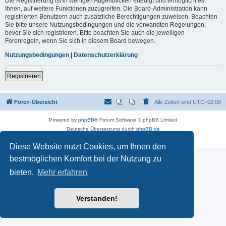
Die Registrierung ist in wenigen Augenblicken erledigt und ermöglicht es
Ihnen, auf weitere Funktionen zuzugreifen. Die Board-Administration kann
registrierten Benutzern auch zusätzliche Berechtigungen zuweisen. Beachten
Sie bitte unsere Nutzungsbedingungen und die verwandten Regelungen,
bevor Sie sich registrieren. Bitte beachten Sie auch die jeweiligen
Forenregeln, wenn Sie sich in diesem Board bewegen.
Nutzungsbedingungen
|
Datenschutzerklärung
Registrieren
Foren-Übersicht
Alle Zeiten sind
UTC+02:00
Powered by
phpBB
® Forum Software © phpBB Limited
Deutsche Übersetzung durch
phpBB.de
Datenschutz
|
Nutzungsbedingungen
Diese Website nutzt Cookies, um Ihnen den
bestmöglichen Komfort bei der Nutzung zu
bieten.
Mehr erfahren
Verstanden!