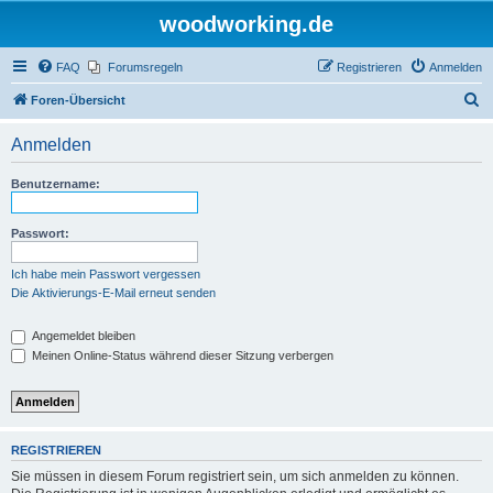
woodworking.de
FAQ
Forumsregeln
Registrieren
Anmelden
S
Foren-Übersicht
u
Anmelden
c
h
Benutzername:
e
Passwort:
Ich habe mein Passwort vergessen
Die Aktivierungs-E-Mail erneut senden
Angemeldet bleiben
Meinen Online-Status während dieser Sitzung verbergen
REGISTRIEREN
Sie müssen in diesem Forum registriert sein, um sich anmelden zu können.