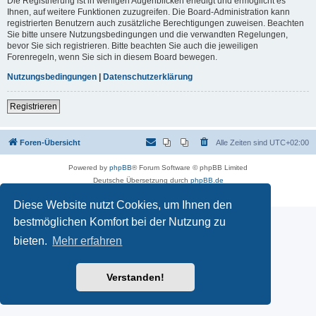
Die Registrierung ist in wenigen Augenblicken erledigt und ermöglicht es
Ihnen, auf weitere Funktionen zuzugreifen. Die Board-Administration kann
registrierten Benutzern auch zusätzliche Berechtigungen zuweisen. Beachten
Sie bitte unsere Nutzungsbedingungen und die verwandten Regelungen,
bevor Sie sich registrieren. Bitte beachten Sie auch die jeweiligen
Forenregeln, wenn Sie sich in diesem Board bewegen.
Nutzungsbedingungen
|
Datenschutzerklärung
Registrieren
Foren-Übersicht
Alle Zeiten sind
UTC+02:00
Powered by
phpBB
® Forum Software © phpBB Limited
Deutsche Übersetzung durch
phpBB.de
Datenschutz
|
Nutzungsbedingungen
Diese Website nutzt Cookies, um Ihnen den
bestmöglichen Komfort bei der Nutzung zu
bieten.
Mehr erfahren
Verstanden!