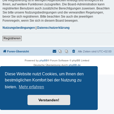
Die Registrierung ist in wenigen Augenblicken erledigt und ermöglicht es
Ihnen, auf weitere Funktionen zuzugreifen. Die Board-Administration kann
registrierten Benutzern auch zusätzliche Berechtigungen zuweisen. Beachten
Sie bitte unsere Nutzungsbedingungen und die verwandten Regelungen,
bevor Sie sich registrieren. Bitte beachten Sie auch die jeweiligen
Forenregeln, wenn Sie sich in diesem Board bewegen.
Nutzungsbedingungen
|
Datenschutzerklärung
Registrieren
Foren-Übersicht
Alle Zeiten sind
UTC+02:00
Powered by
phpBB
® Forum Software © phpBB Limited
Deutsche Übersetzung durch
phpBB.de
Datenschutz
|
Nutzungsbedingungen
Diese Website nutzt Cookies, um Ihnen den
bestmöglichen Komfort bei der Nutzung zu
bieten.
Mehr erfahren
Verstanden!