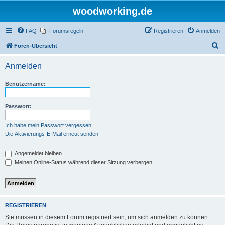
woodworking.de
FAQ
Forumsregeln
Registrieren
Anmelden
S
Foren-Übersicht
u
Anmelden
c
h
Benutzername:
e
Passwort:
Ich habe mein Passwort vergessen
Die Aktivierungs-E-Mail erneut senden
Angemeldet bleiben
Meinen Online-Status während dieser Sitzung verbergen
REGISTRIEREN
Sie müssen in diesem Forum registriert sein, um sich anmelden zu können.