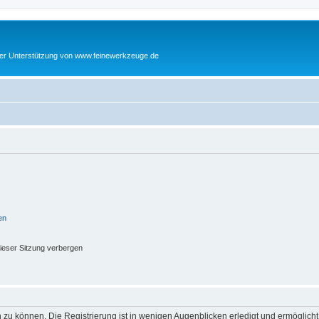
cher Unterstützung von www.feinewerkzeuge.de
en
ieser Sitzung verbergen
 zu können. Die Registrierung ist in wenigen Augenblicken erledigt und ermöglicht