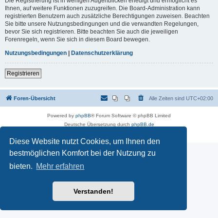
Die Registrierung ist in wenigen Augenblicken erledigt und ermöglicht es
Ihnen, auf weitere Funktionen zuzugreifen. Die Board-Administration kann
registrierten Benutzern auch zusätzliche Berechtigungen zuweisen. Beachten
Sie bitte unsere Nutzungsbedingungen und die verwandten Regelungen,
bevor Sie sich registrieren. Bitte beachten Sie auch die jeweiligen
Forenregeln, wenn Sie sich in diesem Board bewegen.
Nutzungsbedingungen
|
Datenschutzerklärung
Registrieren
Foren-Übersicht
Alle Zeiten sind
UTC+02:00
Powered by
phpBB
® Forum Software © phpBB Limited
Deutsche Übersetzung durch
phpBB.de
Datenschutz
|
Nutzungsbedingungen
Diese Website nutzt Cookies, um Ihnen den
bestmöglichen Komfort bei der Nutzung zu
bieten.
Mehr erfahren
Verstanden!