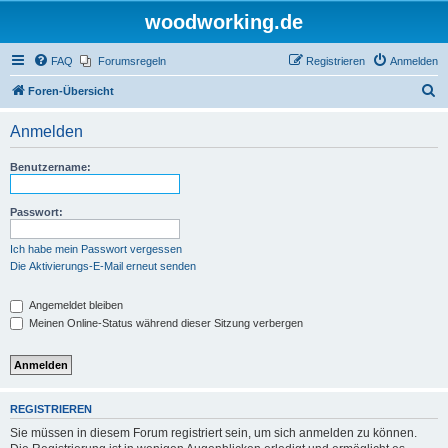
woodworking.de
FAQ
Forumsregeln
Registrieren
Anmelden
S
Foren-Übersicht
u
Anmelden
c
h
Benutzername:
e
Passwort:
Ich habe mein Passwort vergessen
Die Aktivierungs-E-Mail erneut senden
Angemeldet bleiben
Meinen Online-Status während dieser Sitzung verbergen
REGISTRIEREN
Sie müssen in diesem Forum registriert sein, um sich anmelden zu können.