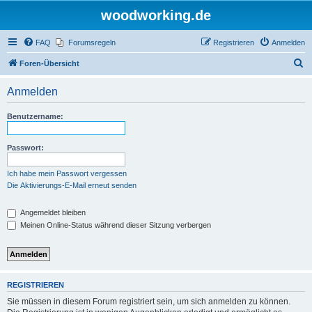
woodworking.de
FAQ
Forumsregeln
Registrieren
Anmelden
S
Foren-Übersicht
u
Anmelden
c
h
Benutzername:
e
Passwort:
Ich habe mein Passwort vergessen
Die Aktivierungs-E-Mail erneut senden
Angemeldet bleiben
Meinen Online-Status während dieser Sitzung verbergen
REGISTRIEREN
Sie müssen in diesem Forum registriert sein, um sich anmelden zu können.