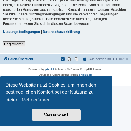
Die Registrierung ist in wenigen Augenblicken erledigt und ermöglicht es
Ihnen, auf weitere Funktionen zuzugreifen. Die Board-Administration kann
registrierten Benutzern auch zusätzliche Berechtigungen zuweisen. Beachten
Sie bitte unsere Nutzungsbedingungen und die verwandten Regelungen,
bevor Sie sich registrieren. Bitte beachten Sie auch die jeweiligen
Forenregeln, wenn Sie sich in diesem Board bewegen.
Nutzungsbedingungen
|
Datenschutzerklärung
Registrieren
Foren-Übersicht
Alle Zeiten sind
UTC+02:00
Powered by
phpBB
® Forum Software © phpBB Limited
Deutsche Übersetzung durch
phpBB.de
Datenschutz
|
Nutzungsbedingungen
Diese Website nutzt Cookies, um Ihnen den
bestmöglichen Komfort bei der Nutzung zu
bieten.
Mehr erfahren
Verstanden!