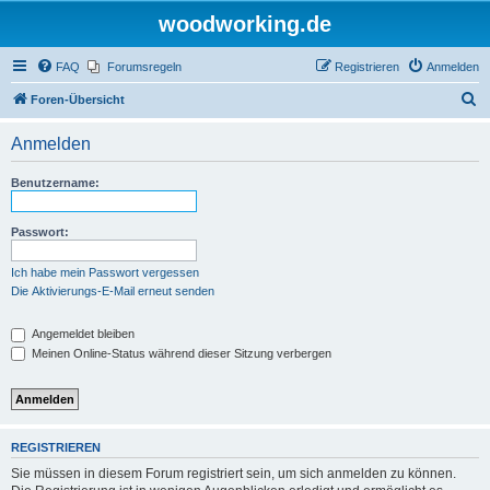
woodworking.de
FAQ
Forumsregeln
Registrieren
Anmelden
S
Foren-Übersicht
u
Anmelden
c
h
Benutzername:
e
Passwort:
Ich habe mein Passwort vergessen
Die Aktivierungs-E-Mail erneut senden
Angemeldet bleiben
Meinen Online-Status während dieser Sitzung verbergen
REGISTRIEREN
Sie müssen in diesem Forum registriert sein, um sich anmelden zu können.