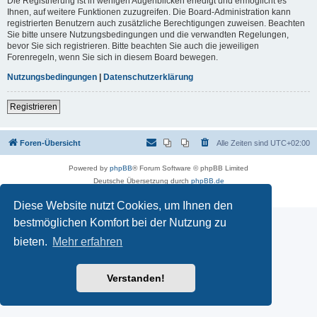
Die Registrierung ist in wenigen Augenblicken erledigt und ermöglicht es
Ihnen, auf weitere Funktionen zuzugreifen. Die Board-Administration kann
registrierten Benutzern auch zusätzliche Berechtigungen zuweisen. Beachten
Sie bitte unsere Nutzungsbedingungen und die verwandten Regelungen,
bevor Sie sich registrieren. Bitte beachten Sie auch die jeweiligen
Forenregeln, wenn Sie sich in diesem Board bewegen.
Nutzungsbedingungen
|
Datenschutzerklärung
Registrieren
Foren-Übersicht
Alle Zeiten sind
UTC+02:00
Powered by
phpBB
® Forum Software © phpBB Limited
Deutsche Übersetzung durch
phpBB.de
Datenschutz
|
Nutzungsbedingungen
Diese Website nutzt Cookies, um Ihnen den
bestmöglichen Komfort bei der Nutzung zu
bieten.
Mehr erfahren
Verstanden!