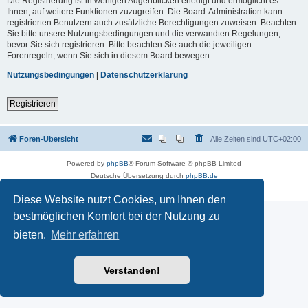
Die Registrierung ist in wenigen Augenblicken erledigt und ermöglicht es
Ihnen, auf weitere Funktionen zuzugreifen. Die Board-Administration kann
registrierten Benutzern auch zusätzliche Berechtigungen zuweisen. Beachten
Sie bitte unsere Nutzungsbedingungen und die verwandten Regelungen,
bevor Sie sich registrieren. Bitte beachten Sie auch die jeweiligen
Forenregeln, wenn Sie sich in diesem Board bewegen.
Nutzungsbedingungen
|
Datenschutzerklärung
Registrieren
Foren-Übersicht
Alle Zeiten sind
UTC+02:00
Powered by
phpBB
® Forum Software © phpBB Limited
Deutsche Übersetzung durch
phpBB.de
Datenschutz
|
Nutzungsbedingungen
Diese Website nutzt Cookies, um Ihnen den
bestmöglichen Komfort bei der Nutzung zu
bieten.
Mehr erfahren
Verstanden!