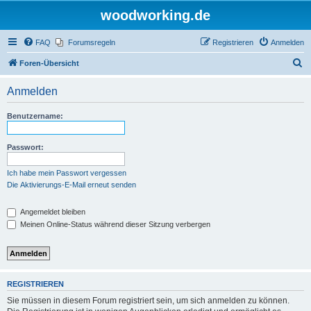
woodworking.de
FAQ
Forumsregeln
Registrieren
Anmelden
S
Foren-Übersicht
u
Anmelden
c
h
Benutzername:
e
Passwort:
Ich habe mein Passwort vergessen
Die Aktivierungs-E-Mail erneut senden
Angemeldet bleiben
Meinen Online-Status während dieser Sitzung verbergen
REGISTRIEREN
Sie müssen in diesem Forum registriert sein, um sich anmelden zu können.