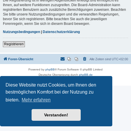
Die Registrierung ist in wenigen Augenblicken erledigt und ermöglicht es
Ihnen, auf weitere Funktionen zuzugreifen. Die Board-Administration kann
registrierten Benutzern auch zusätzliche Berechtigungen zuweisen. Beachten
Sie bitte unsere Nutzungsbedingungen und die verwandten Regelungen,
bevor Sie sich registrieren. Bitte beachten Sie auch die jeweiligen
Forenregeln, wenn Sie sich in diesem Board bewegen.
Nutzungsbedingungen
|
Datenschutzerklärung
Registrieren
Foren-Übersicht
Alle Zeiten sind
UTC+02:00
Powered by
phpBB
® Forum Software © phpBB Limited
Deutsche Übersetzung durch
phpBB.de
Datenschutz
|
Nutzungsbedingungen
Diese Website nutzt Cookies, um Ihnen den
bestmöglichen Komfort bei der Nutzung zu
bieten.
Mehr erfahren
Verstanden!