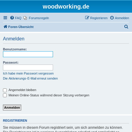
woodworking.de
FAQ
Forumsregeln
Registrieren
Anmelden
S
Foren-Übersicht
u
Anmelden
c
h
Benutzername:
e
Passwort:
Ich habe mein Passwort vergessen
Die Aktivierungs-E-Mail erneut senden
Angemeldet bleiben
Meinen Online-Status während dieser Sitzung verbergen
REGISTRIEREN
Sie müssen in diesem Forum registriert sein, um sich anmelden zu können.