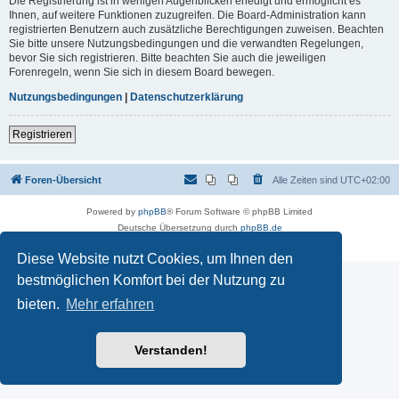
Die Registrierung ist in wenigen Augenblicken erledigt und ermöglicht es
Ihnen, auf weitere Funktionen zuzugreifen. Die Board-Administration kann
registrierten Benutzern auch zusätzliche Berechtigungen zuweisen. Beachten
Sie bitte unsere Nutzungsbedingungen und die verwandten Regelungen,
bevor Sie sich registrieren. Bitte beachten Sie auch die jeweiligen
Forenregeln, wenn Sie sich in diesem Board bewegen.
Nutzungsbedingungen
|
Datenschutzerklärung
Registrieren
Foren-Übersicht
Alle Zeiten sind
UTC+02:00
Powered by
phpBB
® Forum Software © phpBB Limited
Deutsche Übersetzung durch
phpBB.de
Datenschutz
|
Nutzungsbedingungen
Diese Website nutzt Cookies, um Ihnen den
bestmöglichen Komfort bei der Nutzung zu
bieten.
Mehr erfahren
Verstanden!