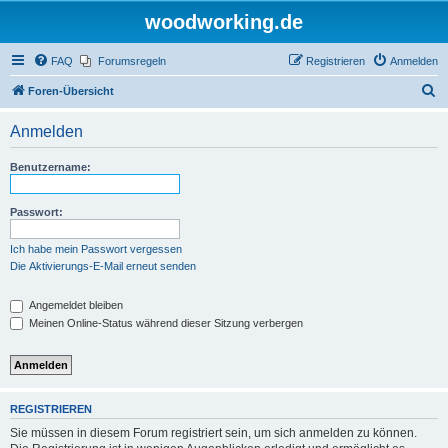
woodworking.de
FAQ
Forumsregeln
Registrieren
Anmelden
S
Foren-Übersicht
u
Anmelden
c
h
Benutzername:
e
Passwort:
Ich habe mein Passwort vergessen
Die Aktivierungs-E-Mail erneut senden
Angemeldet bleiben
Meinen Online-Status während dieser Sitzung verbergen
REGISTRIEREN
Sie müssen in diesem Forum registriert sein, um sich anmelden zu können.