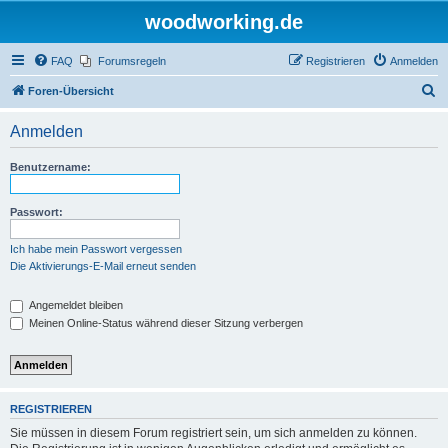
woodworking.de
FAQ
Forumsregeln
Registrieren
Anmelden
S
Foren-Übersicht
u
Anmelden
c
h
Benutzername:
e
Passwort:
Ich habe mein Passwort vergessen
Die Aktivierungs-E-Mail erneut senden
Angemeldet bleiben
Meinen Online-Status während dieser Sitzung verbergen
REGISTRIEREN
Sie müssen in diesem Forum registriert sein, um sich anmelden zu können.