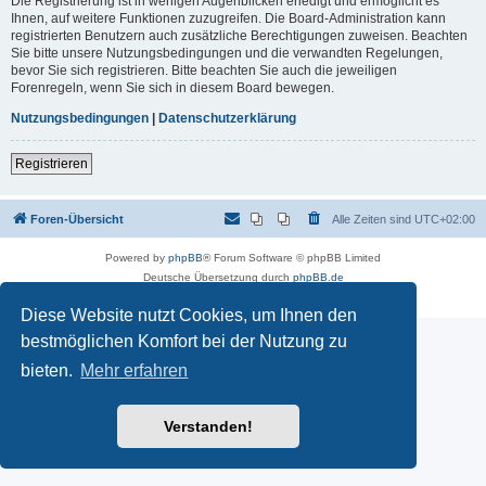
Die Registrierung ist in wenigen Augenblicken erledigt und ermöglicht es
Ihnen, auf weitere Funktionen zuzugreifen. Die Board-Administration kann
registrierten Benutzern auch zusätzliche Berechtigungen zuweisen. Beachten
Sie bitte unsere Nutzungsbedingungen und die verwandten Regelungen,
bevor Sie sich registrieren. Bitte beachten Sie auch die jeweiligen
Forenregeln, wenn Sie sich in diesem Board bewegen.
Nutzungsbedingungen
|
Datenschutzerklärung
Registrieren
Foren-Übersicht
Alle Zeiten sind
UTC+02:00
Powered by
phpBB
® Forum Software © phpBB Limited
Deutsche Übersetzung durch
phpBB.de
Datenschutz
|
Nutzungsbedingungen
Diese Website nutzt Cookies, um Ihnen den
bestmöglichen Komfort bei der Nutzung zu
bieten.
Mehr erfahren
Verstanden!