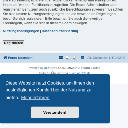
Die Registrierung ist in wenigen Augenblicken erledigt und ermöglicht es
Ihnen, auf weitere Funktionen zuzugreifen. Die Board-Administration kann
registrierten Benutzern auch zusätzliche Berechtigungen zuweisen. Beachten
Sie bitte unsere Nutzungsbedingungen und die verwandten Regelungen,
bevor Sie sich registrieren. Bitte beachten Sie auch die jeweiligen
Forenregeln, wenn Sie sich in diesem Board bewegen.
Nutzungsbedingungen
|
Datenschutzerklärung
Registrieren
Foren-Übersicht
Alle Zeiten sind
UTC+02:00
Powered by
phpBB
® Forum Software © phpBB Limited
Deutsche Übersetzung durch
phpBB.de
Datenschutz
|
Nutzungsbedingungen
Diese Website nutzt Cookies, um Ihnen den
bestmöglichen Komfort bei der Nutzung zu
bieten.
Mehr erfahren
Verstanden!