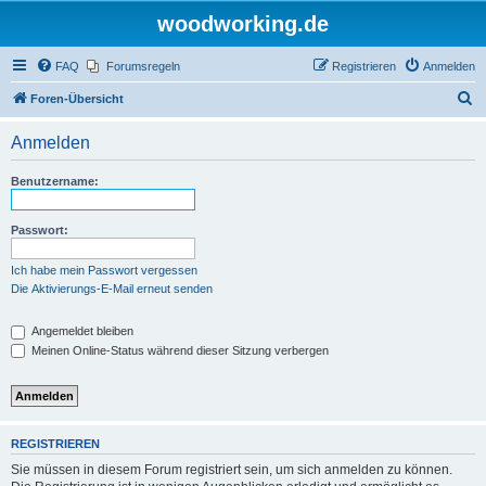
woodworking.de
FAQ
Forumsregeln
Registrieren
Anmelden
S
Foren-Übersicht
u
Anmelden
c
h
Benutzername:
e
Passwort:
Ich habe mein Passwort vergessen
Die Aktivierungs-E-Mail erneut senden
Angemeldet bleiben
Meinen Online-Status während dieser Sitzung verbergen
REGISTRIEREN
Sie müssen in diesem Forum registriert sein, um sich anmelden zu können.