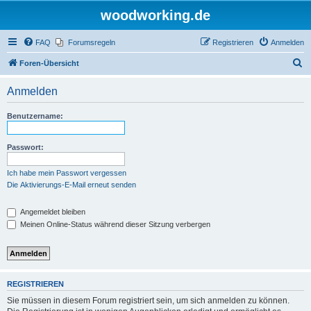
woodworking.de
FAQ
Forumsregeln
Registrieren
Anmelden
S
Foren-Übersicht
u
Anmelden
c
h
Benutzername:
e
Passwort:
Ich habe mein Passwort vergessen
Die Aktivierungs-E-Mail erneut senden
Angemeldet bleiben
Meinen Online-Status während dieser Sitzung verbergen
REGISTRIEREN
Sie müssen in diesem Forum registriert sein, um sich anmelden zu können.