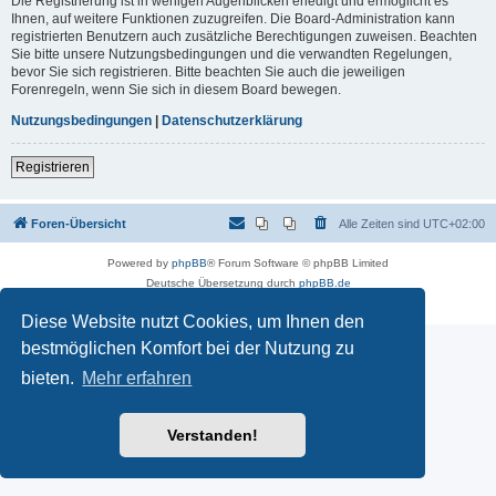
Die Registrierung ist in wenigen Augenblicken erledigt und ermöglicht es
Ihnen, auf weitere Funktionen zuzugreifen. Die Board-Administration kann
registrierten Benutzern auch zusätzliche Berechtigungen zuweisen. Beachten
Sie bitte unsere Nutzungsbedingungen und die verwandten Regelungen,
bevor Sie sich registrieren. Bitte beachten Sie auch die jeweiligen
Forenregeln, wenn Sie sich in diesem Board bewegen.
Nutzungsbedingungen
|
Datenschutzerklärung
Registrieren
Foren-Übersicht
Alle Zeiten sind
UTC+02:00
Powered by
phpBB
® Forum Software © phpBB Limited
Deutsche Übersetzung durch
phpBB.de
Datenschutz
|
Nutzungsbedingungen
Diese Website nutzt Cookies, um Ihnen den
bestmöglichen Komfort bei der Nutzung zu
bieten.
Mehr erfahren
Verstanden!