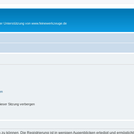
cher Unterstützung von www.feinewerkzeuge.de
en
ieser Sitzung verbergen
 zu können. Die Registrierung ist in wenigen Augenblicken erledigt und ermöglicht