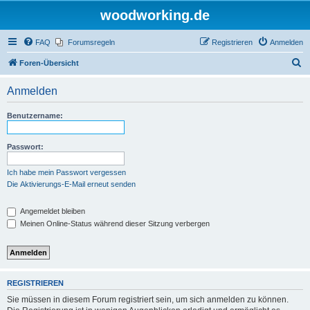
woodworking.de
FAQ
Forumsregeln
Registrieren
Anmelden
S
Foren-Übersicht
u
Anmelden
c
h
Benutzername:
e
Passwort:
Ich habe mein Passwort vergessen
Die Aktivierungs-E-Mail erneut senden
Angemeldet bleiben
Meinen Online-Status während dieser Sitzung verbergen
REGISTRIEREN
Sie müssen in diesem Forum registriert sein, um sich anmelden zu können.