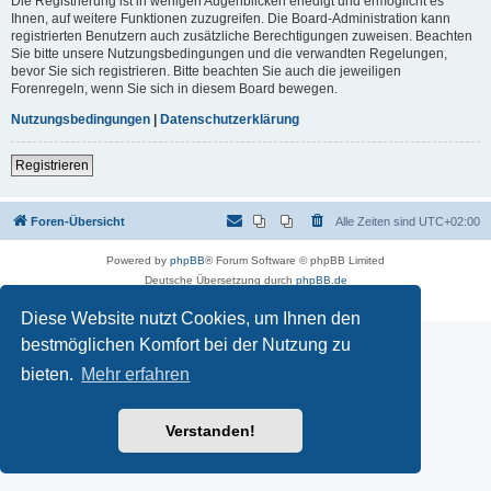
Die Registrierung ist in wenigen Augenblicken erledigt und ermöglicht es
Ihnen, auf weitere Funktionen zuzugreifen. Die Board-Administration kann
registrierten Benutzern auch zusätzliche Berechtigungen zuweisen. Beachten
Sie bitte unsere Nutzungsbedingungen und die verwandten Regelungen,
bevor Sie sich registrieren. Bitte beachten Sie auch die jeweiligen
Forenregeln, wenn Sie sich in diesem Board bewegen.
Nutzungsbedingungen
|
Datenschutzerklärung
Registrieren
Foren-Übersicht
Alle Zeiten sind
UTC+02:00
Powered by
phpBB
® Forum Software © phpBB Limited
Deutsche Übersetzung durch
phpBB.de
Datenschutz
|
Nutzungsbedingungen
Diese Website nutzt Cookies, um Ihnen den
bestmöglichen Komfort bei der Nutzung zu
bieten.
Mehr erfahren
Verstanden!