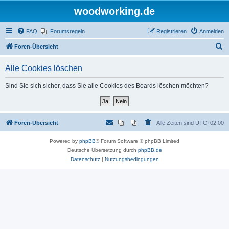
woodworking.de
FAQ
Forumsregeln
Registrieren
Anmelden
S
Foren-Übersicht
u
Alle Cookies löschen
c
h
Sind Sie sich sicher, dass Sie alle Cookies des Boards löschen möchten?
e
Foren-Übersicht
Alle Zeiten sind
UTC+02:00
Powered by
phpBB
® Forum Software © phpBB Limited
Deutsche Übersetzung durch
phpBB.de
Datenschutz
|
Nutzungsbedingungen