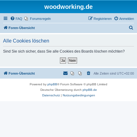
woodworking.de
FAQ
Forumsregeln
Registrieren
Anmelden
S
Foren-Übersicht
u
Alle Cookies löschen
c
h
Sind Sie sich sicher, dass Sie alle Cookies des Boards löschen möchten?
e
Foren-Übersicht
Alle Zeiten sind
UTC+02:00
Powered by
phpBB
® Forum Software © phpBB Limited
Deutsche Übersetzung durch
phpBB.de
Datenschutz
|
Nutzungsbedingungen