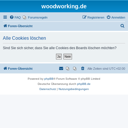
woodworking.de
FAQ
Forumsregeln
Registrieren
Anmelden
S
Foren-Übersicht
u
Alle Cookies löschen
c
h
Sind Sie sich sicher, dass Sie alle Cookies des Boards löschen möchten?
e
Foren-Übersicht
Alle Zeiten sind
UTC+02:00
Powered by
phpBB
® Forum Software © phpBB Limited
Deutsche Übersetzung durch
phpBB.de
Datenschutz
|
Nutzungsbedingungen