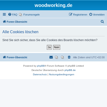
woodworking.de
FAQ
Forumsregeln
Registrieren
Anmelden
S
Foren-Übersicht
u
Alle Cookies löschen
c
h
Sind Sie sich sicher, dass Sie alle Cookies des Boards löschen möchten?
e
Foren-Übersicht
Alle Zeiten sind
UTC+02:00
Powered by
phpBB
® Forum Software © phpBB Limited
Deutsche Übersetzung durch
phpBB.de
Datenschutz
|
Nutzungsbedingungen