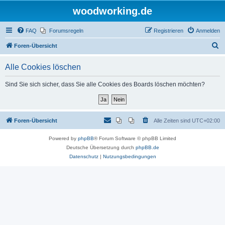
woodworking.de
FAQ
Forumsregeln
Registrieren
Anmelden
S
Foren-Übersicht
u
Alle Cookies löschen
c
h
Sind Sie sich sicher, dass Sie alle Cookies des Boards löschen möchten?
e
Foren-Übersicht
Alle Zeiten sind
UTC+02:00
Powered by
phpBB
® Forum Software © phpBB Limited
Deutsche Übersetzung durch
phpBB.de
Datenschutz
|
Nutzungsbedingungen