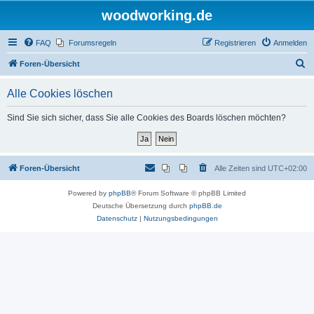
woodworking.de
FAQ
Forumsregeln
Registrieren
Anmelden
S
Foren-Übersicht
u
Alle Cookies löschen
c
h
Sind Sie sich sicher, dass Sie alle Cookies des Boards löschen möchten?
e
Foren-Übersicht
Alle Zeiten sind
UTC+02:00
Powered by
phpBB
® Forum Software © phpBB Limited
Deutsche Übersetzung durch
phpBB.de
Datenschutz
|
Nutzungsbedingungen