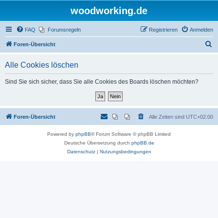
woodworking.de
FAQ
Forumsregeln
Registrieren
Anmelden
S
Foren-Übersicht
u
Alle Cookies löschen
c
h
Sind Sie sich sicher, dass Sie alle Cookies des Boards löschen möchten?
e
Foren-Übersicht
Alle Zeiten sind
UTC+02:00
Powered by
phpBB
® Forum Software © phpBB Limited
Deutsche Übersetzung durch
phpBB.de
Datenschutz
|
Nutzungsbedingungen