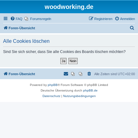
woodworking.de
FAQ
Forumsregeln
Registrieren
Anmelden
S
Foren-Übersicht
u
Alle Cookies löschen
c
h
Sind Sie sich sicher, dass Sie alle Cookies des Boards löschen möchten?
e
Foren-Übersicht
Alle Zeiten sind
UTC+02:00
Powered by
phpBB
® Forum Software © phpBB Limited
Deutsche Übersetzung durch
phpBB.de
Datenschutz
|
Nutzungsbedingungen