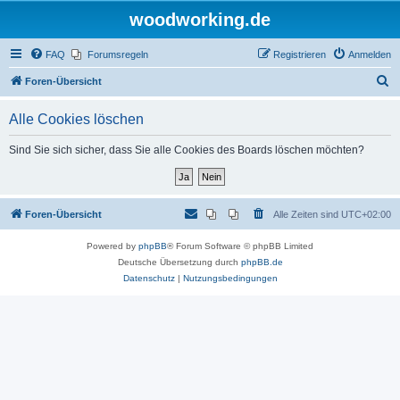
woodworking.de
FAQ
Forumsregeln
Registrieren
Anmelden
S
Foren-Übersicht
u
Alle Cookies löschen
c
h
Sind Sie sich sicher, dass Sie alle Cookies des Boards löschen möchten?
e
Foren-Übersicht
Alle Zeiten sind
UTC+02:00
Powered by
phpBB
® Forum Software © phpBB Limited
Deutsche Übersetzung durch
phpBB.de
Datenschutz
|
Nutzungsbedingungen