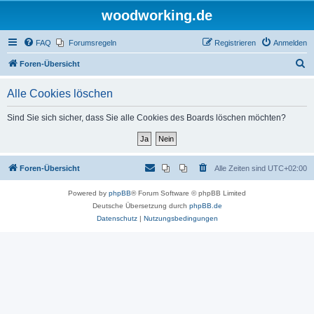
woodworking.de
FAQ
Forumsregeln
Registrieren
Anmelden
S
Foren-Übersicht
u
Alle Cookies löschen
c
h
Sind Sie sich sicher, dass Sie alle Cookies des Boards löschen möchten?
e
Foren-Übersicht
Alle Zeiten sind
UTC+02:00
Powered by
phpBB
® Forum Software © phpBB Limited
Deutsche Übersetzung durch
phpBB.de
Datenschutz
|
Nutzungsbedingungen