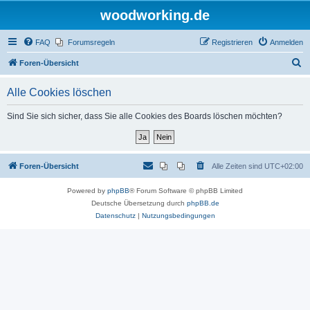
woodworking.de
FAQ
Forumsregeln
Registrieren
Anmelden
S
Foren-Übersicht
u
Alle Cookies löschen
c
h
Sind Sie sich sicher, dass Sie alle Cookies des Boards löschen möchten?
e
Foren-Übersicht
Alle Zeiten sind
UTC+02:00
Powered by
phpBB
® Forum Software © phpBB Limited
Deutsche Übersetzung durch
phpBB.de
Datenschutz
|
Nutzungsbedingungen