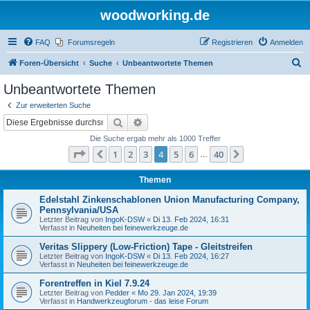
woodworking.de
FAQ
Forumsregeln
Registrieren
Anmelden
S
Foren-Übersicht
Suche
Unbeantwortete Themen
u
Unbeantwortete Themen
c
Zur erweiterten Suche
h
Suche
Erweiterte Suche
e
Die Suche ergab mehr als 1000 Treffer
Seite
4
von
40
1
2
3
4
5
6
40
Vorherige
Nächste
…
Themen
Edelstahl Zinkenschablonen Union Manufacturing Company,
Pennsylvania/USA
Letzter Beitrag von
IngoK-DSW
«
Di 13. Feb 2024, 16:31
Verfasst in
Neuheiten bei feinewerkzeuge.de
Veritas Slippery (Low-Friction) Tape - Gleitstreifen
Letzter Beitrag von
IngoK-DSW
«
Di 13. Feb 2024, 16:27
Verfasst in
Neuheiten bei feinewerkzeuge.de
Forentreffen in Kiel 7.9.24
Letzter Beitrag von
Pedder
«
Mo 29. Jan 2024, 19:39
Verfasst in
Handwerkzeugforum - das leise Forum