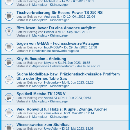
Letzter Beitrag von
Michael K.
«
Fr 27. Okt 2023, 18:31
Verfasst in
Marktplatz - Kleinanzeigen
Tischverbreiterung für Record Power TS 250 RS
Letzter Beitrag von
Andreas S.
«
Di 10. Okt 2023, 21:04
Verfasst in
Marktplatz - Kleinanzeigen
Bitte lesen, bevor Du eine Annonce aufgibst
Letzter Beitrag von
Pedder
«
Mi 13. Sep 2023, 21:21
Verfasst in
Marktplatz - Kleinanzeigen
Sägen von G-MAN - Fuchsschwänze/Astsägen
Letzter Beitrag von
IngoK-DSW
«
Do 29. Jun 2023, 12:38
Verfasst in
Neuheiten bei feinewerkzeuge.de
Kity Aufbauplan - Anleitung
Letzter Beitrag von
kittycat
«
Sa 24. Jun 2023, 19:55
Verfasst in
Allgemeines Holzwerkerforum - das laute Forum
Suche Modellbau- bzw. Präzionstischkreissäge Profiform
Ultra oder Byrnes Table Saw
Letzter Beitrag von
Holzgurke
«
Mo 5. Jun 2023, 02:23
Verfasst in
Marktplatz - Kleinanzeigen
Spaltkeil Metabo TK 1256 V
Letzter Beitrag von
Vobin123
«
Do 1. Jun 2023, 06:51
Verfasst in
Marktplatz - Kleinanzeigen
Verk. Konvolut für Holzis: Klüpfel, Zwinge, Köcher
Letzter Beitrag von
clauskeller
«
Di 23. Mai 2023, 12:14
Verfasst in
Marktplatz - Kleinanzeigen
Wissenswertes zum Stuhlbau
Letzter Beitrag von
Uwe.Adler
«
Di 16. Mai 2023, 13:08