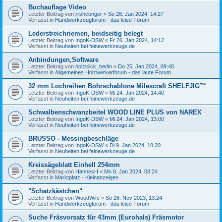
Buchauflage Video
Letzter Beitrag von
irishconger
«
So 28. Jan 2024, 14:27
Verfasst in
Handwerkzeugforum - das leise Forum
Lederstreichriemen, beidseitig belegt
Letzter Beitrag von
IngoK-DSW
«
Fr 26. Jan 2024, 14:12
Verfasst in
Neuheiten bei feinewerkzeuge.de
Anbindungen,Software
Letzter Beitrag von
holzklick_berlin
«
Do 25. Jan 2024, 09:48
Verfasst in
Allgemeines Holzwerkerforum - das laute Forum
32 mm Lochreihen Bohrschablone Milescraft SHELFJIG™
Letzter Beitrag von
IngoK-DSW
«
Mi 24. Jan 2024, 14:40
Verfasst in
Neuheiten bei feinewerkzeuge.de
Schwalbenschwanzbeitel WOOD LINE PLUS von NAREX
Letzter Beitrag von
IngoK-DSW
«
Mi 24. Jan 2024, 13:00
Verfasst in
Neuheiten bei feinewerkzeuge.de
BRUSSO - Messingbeschläge
Letzter Beitrag von
IngoK-DSW
«
Di 9. Jan 2024, 10:20
Verfasst in
Neuheiten bei feinewerkzeuge.de
Kreissägeblatt Einhell 254mm
Letzter Beitrag von
HannesH
«
Mo 8. Jan 2024, 08:24
Verfasst in
Marktplatz - Kleinanzeigen
"Schatzkästchen"
Letzter Beitrag von
WoodWife
«
So 26. Nov 2023, 13:24
Verfasst in
Handwerkzeugforum - das leise Forum
Suche Fräsvorsatz für 43mm (Eurohals) Fräsmotor