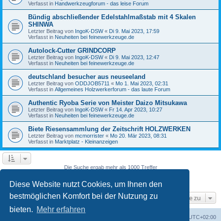
Verfasst in
Handwerkzeugforum - das leise Forum
Bündig abschließender Edelstahlmaßstab mit 4 Skalen
SHINWA
Letzter Beitrag von
IngoK-DSW
«
Di 9. Mai 2023, 17:59
Verfasst in
Neuheiten bei feinewerkzeuge.de
Autolock-Cutter GRINDCORP
Letzter Beitrag von
IngoK-DSW
«
Di 9. Mai 2023, 12:47
Verfasst in
Neuheiten bei feinewerkzeuge.de
deutschland besucher aus neuseeland
Letzter Beitrag von
ODDJOB5711
«
Mo 1. Mai 2023, 02:31
Verfasst in
Allgemeines Holzwerkerforum - das laute Forum
Authentic Ryoba Serie von Meister Daizo Mitsukawa
Letzter Beitrag von
IngoK-DSW
«
Fr 14. Apr 2023, 10:27
Verfasst in
Neuheiten bei feinewerkzeuge.de
Biete Riesensammlung der Zeitschrift HOLZWERKEN
Letzter Beitrag von
mcmorrister
«
Mo 20. Mär 2023, 08:31
Verfasst in
Marktplatz - Kleinanzeigen
Die Suche ergab mehr als 1000 Treffer
Seite
4
von
40
1
2
3
4
5
6
40
Vorherige
Nächste
…
Diese Website nutzt Cookies, um Ihnen den
bestmöglichen Komfort bei der Nutzung zu
Gehe zu
bieten.
Mehr erfahren
Foren-Übersicht
Alle Zeiten sind
UTC+02:00