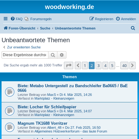
woodworking.de
FAQ
Forumsregeln
Registrieren
Anmelden
S
Foren-Übersicht
Suche
Unbeantwortete Themen
u
Unbeantwortete Themen
c
Zur erweiterten Suche
h
Suche
Erweiterte Suche
e
Seite
2
von
40
1
2
3
4
5
40
Vorherige
N
Die Suche ergab mehr als 1000 Treffer
…
Themen
Biete: Metabo Untergestell zu Bandschleifer Ba0665 / BaE
0666
Letzter Beitrag von
MaxS
«
Di 4. Mär 2025, 14:26
Verfasst in
Marktplatz - Kleinanzeigen
Biete: Locher für Schleifpapier
Letzter Beitrag von
MaxS
«
Di 4. Mär 2025, 14:07
Verfasst in
Marktplatz - Kleinanzeigen
Magnum TK1688 Vorritzer
Letzter Beitrag von
Albert_48
«
Do 27. Feb 2025, 16:50
Verfasst in
Allgemeines Holzwerkerforum - das laute Forum