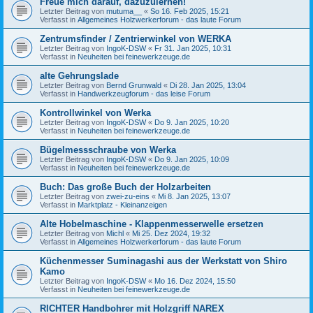
Freue mich darauf, dazuzulernen!
Letzter Beitrag von
mutuma__
«
So 16. Feb 2025, 15:21
Verfasst in
Allgemeines Holzwerkerforum - das laute Forum
Zentrumsfinder / Zentrierwinkel von WERKA
Letzter Beitrag von
IngoK-DSW
«
Fr 31. Jan 2025, 10:31
Verfasst in
Neuheiten bei feinewerkzeuge.de
alte Gehrungslade
Letzter Beitrag von
Bernd Grunwald
«
Di 28. Jan 2025, 13:04
Verfasst in
Handwerkzeugforum - das leise Forum
Kontrollwinkel von Werka
Letzter Beitrag von
IngoK-DSW
«
Do 9. Jan 2025, 10:20
Verfasst in
Neuheiten bei feinewerkzeuge.de
Bügelmessschraube von Werka
Letzter Beitrag von
IngoK-DSW
«
Do 9. Jan 2025, 10:09
Verfasst in
Neuheiten bei feinewerkzeuge.de
Buch: Das große Buch der Holzarbeiten
Letzter Beitrag von
zwei-zu-eins
«
Mi 8. Jan 2025, 13:07
Verfasst in
Marktplatz - Kleinanzeigen
Alte Hobelmaschine - Klappenmesserwelle ersetzen
Letzter Beitrag von
Michl
«
Mi 25. Dez 2024, 19:32
Verfasst in
Allgemeines Holzwerkerforum - das laute Forum
Küchenmesser Suminagashi aus der Werkstatt von Shiro
Kamo
Letzter Beitrag von
IngoK-DSW
«
Mo 16. Dez 2024, 15:50
Verfasst in
Neuheiten bei feinewerkzeuge.de
RICHTER Handbohrer mit Holzgriff NAREX