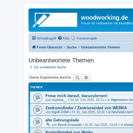
woodworking.de
Forum für Holzwerker mit freundli
Schnellzugriff
FAQ
Forumsregeln
Foren-Übersicht
Suche
Unbeantwortete Themen
Unbeantwortete Themen
Zur erweiterten Suche
Suche
Erweiterte Suche
THEMEN
Freue mich darauf, dazuzulernen!
von
mutuma__
»
So 16. Feb 2025, 15:21
» in
Allgemeines Ho
Zentrumsfinder / Zentrierwinkel von WERKA
von
IngoK-DSW
»
Fr 31. Jan 2025, 10:31
» in
Neuheiten bei
alte Gehrungslade
von
Bernd Grunwald
»
Di 28. Jan 2025, 13:04
» in
Handw
Kontrollwinkel von Werka