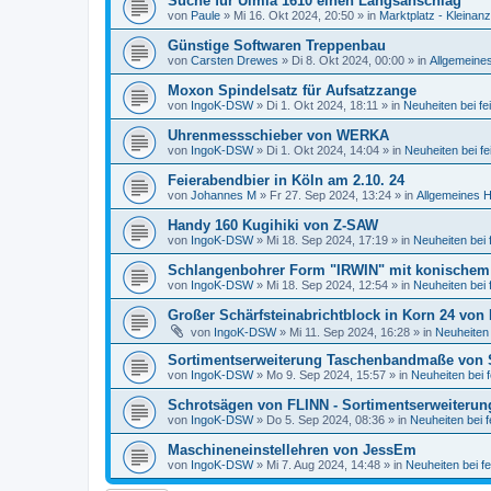
Suche für Ulmia 1610 einen Längsanschlag
von
Paule
»
Mi 16. Okt 2024, 20:50
» in
Marktplatz - Kleinan
Günstige Softwaren Treppenbau
von
Carsten Drewes
»
Di 8. Okt 2024, 00:00
» in
Allgemeine
Moxon Spindelsatz für Aufsatzzange
von
IngoK-DSW
»
Di 1. Okt 2024, 18:11
» in
Neuheiten bei f
Uhrenmessschieber von WERKA
von
IngoK-DSW
»
Di 1. Okt 2024, 14:04
» in
Neuheiten bei f
Feierabendbier in Köln am 2.10. 24
von
Johannes M
»
Fr 27. Sep 2024, 13:24
» in
Allgemeines H
Handy 160 Kugihiki von Z-SAW
von
IngoK-DSW
»
Mi 18. Sep 2024, 17:19
» in
Neuheiten bei
Schlangenbohrer Form "IRWIN" mit konischem 
von
IngoK-DSW
»
Mi 18. Sep 2024, 12:54
» in
Neuheiten bei
Großer Schärfsteinabrichtblock in Korn 24 vo
von
IngoK-DSW
»
Mi 11. Sep 2024, 16:28
» in
Neuheiten
Sortimentserweiterung Taschenbandmaße von
von
IngoK-DSW
»
Mo 9. Sep 2024, 15:57
» in
Neuheiten bei 
Schrotsägen von FLINN - Sortimentserweiterun
von
IngoK-DSW
»
Do 5. Sep 2024, 08:36
» in
Neuheiten bei 
Maschineneinstellehren von JessEm
von
IngoK-DSW
»
Mi 7. Aug 2024, 14:48
» in
Neuheiten bei f