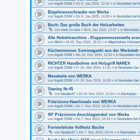
von
IngoK-DSW
»
Do 9. Jan 2025, 10:20
» in
Neuheiten bei 
Bügelmessschraube von Werka
von
IngoK-DSW
»
Do 9. Jan 2025, 10:09
» in
Neuheiten bei 
Buch: Das große Buch der Holzarbeiten
von
zwei-zu-eins
»
Mi 8. Jan 2025, 13:07
» in
Marktplatz
Alte Hobelmaschine - Klappenmesserwelle erse
von
Michl
»
Mi 25. Dez 2024, 19:32
» in
Allgemeines Holzwer
Küchenmesser Suminagashi aus der Werkstatt
von
IngoK-DSW
»
Mo 16. Dez 2024, 15:50
» in
Neuheiten be
RICHTER Handbohrer mit Holzgriff NAREX
von
IngoK-DSW
»
Fr 29. Nov 2024, 17:01
» in
Neuheiten bei
Messkeile von WERKA
von
IngoK-DSW
»
Fr 29. Nov 2024, 16:59
» in
Neuheiten bei
Stanley Nr.45
von
Idealist47
»
Di 19. Nov 2024, 14:34
» in
Marktplatz -
Präzisions-Haarlineale von WERKA
von
IngoK-DSW
»
Do 7. Nov 2024, 16:46
» in
Neuheiten bei 
90° Präzisions-Anschlagwinkel von Werka
von
IngoK-DSW
»
Do 7. Nov 2024, 16:43
» in
Neuheiten bei 
Furnierböcke Vollholz Buche
von
Idealist47
»
Do 7. Nov 2024, 03:44
» in
Marktplatz -