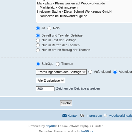
Ja
Nein
Betreff und Text der Beiträge
Nur im Text der Beiträge
Nur im Betreff der Themen
Nur im ersten Beitrag der Themen
Beiträge
Themen
Aufsteigend
Absteige
Zeichen der Beiträge anzeigen
Kontakt
Impressum
woodworking.de 
Powered by
phpBB
® Forum Software © phpBB Limited
Deutsche Übersetzung durch
phpBB.de