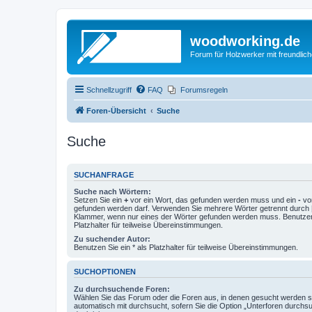
woodworking.de
Forum für Holzwerker mit freundli
Schnellzugriff
FAQ
Forumsregeln
Foren-Übersicht
Suche
Suche
SUCHANFRAGE
Suche nach Wörtern:
Setzen Sie ein
+
vor ein Wort, das gefunden werden muss und ein
-
vor
gefunden werden darf. Verwenden Sie mehrere Wörter getrennt durch
Klammer, wenn nur eines der Wörter gefunden werden muss. Benutzen 
Platzhalter für teilweise Übereinstimmungen.
Zu suchender Autor:
Benutzen Sie ein * als Platzhalter für teilweise Übereinstimmungen.
SUCHOPTIONEN
Zu durchsuchende Foren:
Wählen Sie das Forum oder die Foren aus, in denen gesucht werden so
automatisch mit durchsucht, sofern Sie die Option „Unterforen durchs