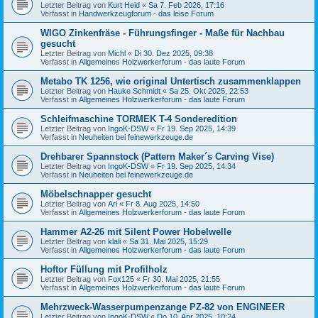
Letzter Beitrag von
Kurt Heid
«
Sa 7. Feb 2026, 17:16
Verfasst in
Handwerkzeugforum - das leise Forum
WIGO Zinkenfräse - Führungsfinger - Maße für Nachbau
gesucht
Letzter Beitrag von
Michl
«
Di 30. Dez 2025, 09:38
Verfasst in
Allgemeines Holzwerkerforum - das laute Forum
Metabo TK 1256, wie original Untertisch zusammenklappen
Letzter Beitrag von
Hauke Schmidt
«
Sa 25. Okt 2025, 22:53
Verfasst in
Allgemeines Holzwerkerforum - das laute Forum
Schleifmaschine TORMEK T-4 Sonderedition
Letzter Beitrag von
IngoK-DSW
«
Fr 19. Sep 2025, 14:39
Verfasst in
Neuheiten bei feinewerkzeuge.de
Drehbarer Spannstock (Pattern Maker´s Carving Vise)
Letzter Beitrag von
IngoK-DSW
«
Fr 19. Sep 2025, 14:34
Verfasst in
Neuheiten bei feinewerkzeuge.de
Möbelschnapper gesucht
Letzter Beitrag von
Ari
«
Fr 8. Aug 2025, 14:50
Verfasst in
Allgemeines Holzwerkerforum - das laute Forum
Hammer A2-26 mit Silent Power Hobelwelle
Letzter Beitrag von
klali
«
Sa 31. Mai 2025, 15:29
Verfasst in
Allgemeines Holzwerkerforum - das laute Forum
Hoftor Füllung mit Profilholz
Letzter Beitrag von
Fox125
«
Fr 30. Mai 2025, 21:55
Verfasst in
Allgemeines Holzwerkerforum - das laute Forum
Mehrzweck-Wasserpumpenzange PZ-82 von ENGINEER
Letzter Beitrag von
IngoK-DSW
«
Do 10. Apr 2025, 10:24