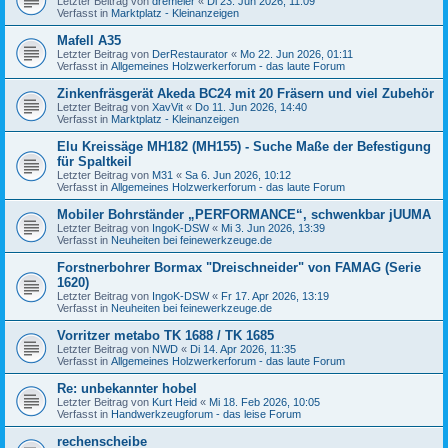
Letzter Beitrag von
dremeier
«
Di 23. Jun 2026, 11:09
Verfasst in
Marktplatz - Kleinanzeigen
Mafell A35
Letzter Beitrag von
DerRestaurator
«
Mo 22. Jun 2026, 01:11
Verfasst in
Allgemeines Holzwerkerforum - das laute Forum
Zinkenfräsgerät Akeda BC24 mit 20 Fräsern und viel Zubehör
Letzter Beitrag von
XavVit
«
Do 11. Jun 2026, 14:40
Verfasst in
Marktplatz - Kleinanzeigen
Elu Kreissäge MH182 (MH155) - Suche Maße der Befestigung
für Spaltkeil
Letzter Beitrag von
M31
«
Sa 6. Jun 2026, 10:12
Verfasst in
Allgemeines Holzwerkerforum - das laute Forum
Mobiler Bohrständer „PERFORMANCE“, schwenkbar jUUMA
Letzter Beitrag von
IngoK-DSW
«
Mi 3. Jun 2026, 13:39
Verfasst in
Neuheiten bei feinewerkzeuge.de
Forstnerbohrer Bormax "Dreischneider" von FAMAG (Serie
1620)
Letzter Beitrag von
IngoK-DSW
«
Fr 17. Apr 2026, 13:19
Verfasst in
Neuheiten bei feinewerkzeuge.de
Vorritzer metabo TK 1688 / TK 1685
Letzter Beitrag von
NWD
«
Di 14. Apr 2026, 11:35
Verfasst in
Allgemeines Holzwerkerforum - das laute Forum
Re: unbekannter hobel
Letzter Beitrag von
Kurt Heid
«
Mi 18. Feb 2026, 10:05
Verfasst in
Handwerkzeugforum - das leise Forum
rechenscheibe