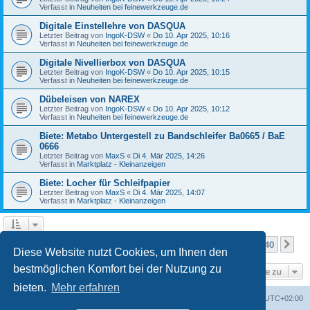
Verfasst in
Neuheiten bei feinewerkzeuge.de
Digitale Einstellehre von DASQUA
Letzter Beitrag von
IngoK-DSW
«
Do 10. Apr 2025, 10:16
Verfasst in
Neuheiten bei feinewerkzeuge.de
Digitale Nivellierbox von DASQUA
Letzter Beitrag von
IngoK-DSW
«
Do 10. Apr 2025, 10:15
Verfasst in
Neuheiten bei feinewerkzeuge.de
Dübeleisen von NAREX
Letzter Beitrag von
IngoK-DSW
«
Do 10. Apr 2025, 10:12
Verfasst in
Neuheiten bei feinewerkzeuge.de
Biete: Metabo Untergestell zu Bandschleifer Ba0665 / BaE
0666
Letzter Beitrag von
MaxS
«
Di 4. Mär 2025, 14:26
Verfasst in
Marktplatz - Kleinanzeigen
Biete: Locher für Schleifpapier
Letzter Beitrag von
MaxS
«
Di 4. Mär 2025, 14:07
Verfasst in
Marktplatz - Kleinanzeigen
Seite
1
von
40
1
2
3
4
5
40
Nä
Die Suche ergab mehr als 1000 Treffer
…
Diese Website nutzt Cookies, um Ihnen den
bestmöglichen Komfort bei der Nutzung zu
Gehe zu
bieten.
Mehr erfahren
Foren-Übersicht
Alle Zeiten sind
UTC+02:00