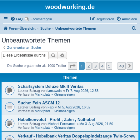
woodworking.de
FAQ
Forumsregeln
Registrieren
Anmelden
S
Foren-Übersicht
Suche
Unbeantwortete Themen
u
Unbeantwortete Themen
c
Zur erweiterten Suche
h
Suche
Erweiterte Suche
e
Seite
1
von
40
1
2
3
4
5
40
Nä
Die Suche ergab mehr als 1000 Treffer
…
Themen
Schärfsystem Deluxe Mk.II Veritas
Letzter Beitrag von
lamawolle
«
Fr 7. Aug 2026, 12:53
Verfasst in
Marktplatz - Kleinanzeigen
Suche: Fein ASCM 12
Letzter Beitrag von
Fabi
«
Mi 5. Aug 2026, 16:52
Verfasst in
Marktplatz - Kleinanzeigen
Hobelkonvolut - Profil-, Zahn-, Nuthobel
Letzter Beitrag von
Michael Formanek
«
Mo 3. Aug 2026, 21:50
Verfasst in
Marktplatz - Kleinanzeigen
Verkauf - Hobelbank Veritas Doppelspindelzange Twin-Screw